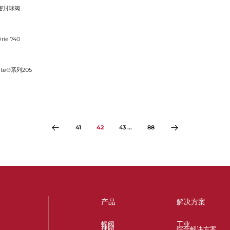
密封球阀
érie 740
e®系列205
41
42
43 ...
88
产品
解决方案
蝶阀
工业
球阀
综合解决方案