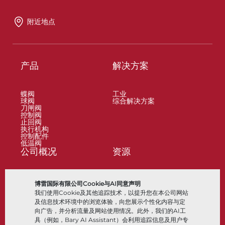
附近地点
产品
解决方案
蝶阀
工业
球阀
综合解决方案
刀闸阀
控制阀
止回阀
执行机构
控制配件
低温阀
公司概况
资源
关于
文档
博雷国际有限公司Cookie与AI同意声明
地点
知识中心
我们使用Cookie及其他追踪技术，以提升您在本公司网站
合作伙伴
软件
可持续性
材料选择
及信息技术环境中的浏览体验，向您展示个性化内容与定
客户门户
向广告，并分析流量及网站使用情况。此外，我们的AI工
具（例如，Bary AI Assistant）会利用追踪信息及用户专