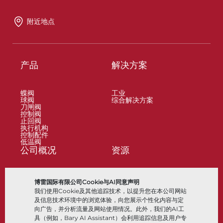
附近地点
产品
解决方案
蝶阀
工业
球阀
综合解决方案
刀闸阀
控制阀
止回阀
执行机构
控制配件
低温阀
公司概况
资源
关于
文档
博雷国际有限公司Cookie与AI同意声明
地点
知识中心
我们使用Cookie及其他追踪技术，以提升您在本公司网站
合作伙伴
软件
可持续性
材料选择
及信息技术环境中的浏览体验，向您展示个性化内容与定
客户门户
向广告，并分析流量及网站使用情况。此外，我们的AI工
具（例如，Bary AI Assistant）会利用追踪信息及用户专