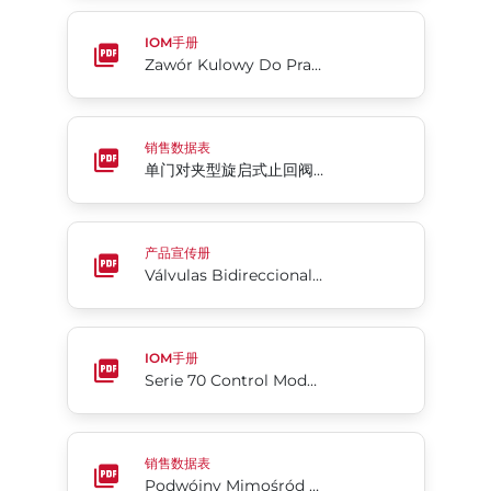
Zawór Kulowy Do Pracy W Trudnych Warunkach Fl
IOM手册
Zawór Kulowy Do Pracy W Trudnych Warunkach Flow-Tek® Seria M1
单门对夹型旋启式止回阀 - 阀座环软座Rite®系列210
销售数据表
单门对夹型旋启式止回阀 - 阀座环软座Rite®系列210
Válvulas Bidireccionales Para Slurry Serie 746
产品宣传册
Válvulas Bidireccionales Para Slurry Serie 746
Serie 70 Control Modulante Servo NXT
IOM手册
Serie 70 Control Modulante Servo NXT
Podwójny Mimośród 4-Cx
销售数据表
Podwójny Mimośród 4-Cx