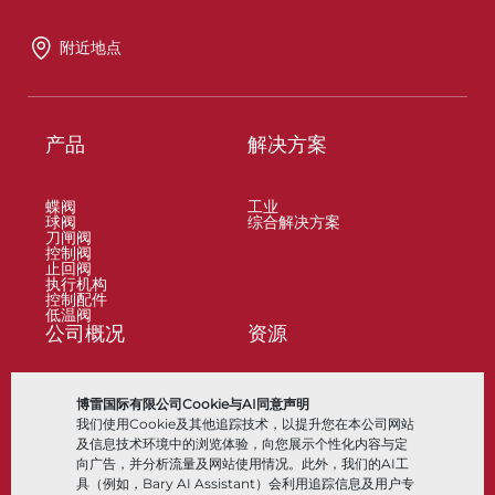
附近地点
产品
解决方案
蝶阀
工业
球阀
综合解决方案
刀闸阀
控制阀
止回阀
执行机构
控制配件
低温阀
公司概况
资源
关于
文档
博雷国际有限公司Cookie与AI同意声明
地点
知识中心
我们使用Cookie及其他追踪技术，以提升您在本公司网站
合作伙伴
软件
可持续性
材料选择
及信息技术环境中的浏览体验，向您展示个性化内容与定
客户门户
向广告，并分析流量及网站使用情况。此外，我们的AI工
具（例如，Bary AI Assistant）会利用追踪信息及用户专