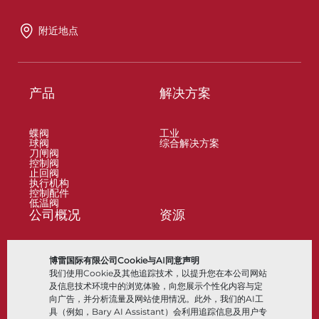
附近地点
产品
解决方案
蝶阀
工业
球阀
综合解决方案
刀闸阀
控制阀
止回阀
执行机构
控制配件
低温阀
公司概况
资源
关于
文档
博雷国际有限公司Cookie与AI同意声明
地点
知识中心
我们使用Cookie及其他追踪技术，以提升您在本公司网站
合作伙伴
软件
可持续性
材料选择
及信息技术环境中的浏览体验，向您展示个性化内容与定
客户门户
向广告，并分析流量及网站使用情况。此外，我们的AI工
具（例如，Bary AI Assistant）会利用追踪信息及用户专