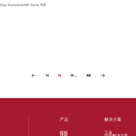
 Bray Slurryshield® Serie 768
14
15
16 ...
88
产品
解决方案
蝶阀
工业
球阀
综合解决方案