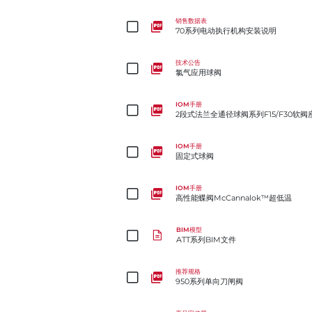
70系列电动执行机构安装说明
销售数据表
70系列电动执行机构安装说明
氯气应用球阀
技术公告
氯气应用球阀
2段式法兰全通径球阀系列F15/F30软阀座
IOM手册
2段式法兰全通径球阀系列F15/F30软阀
固定式球阀
IOM手册
固定式球阀
高性能蝶阀McCannalok™超低温
IOM手册
高性能蝶阀McCannalok™超低温
ATT系列BIM文件
BIM模型
ATT系列BIM文件
950系列单向刀闸阀
推荐规格
950系列单向刀闸阀
Válvulas de Cuchilla Bidireccionales Bray Slurrysh