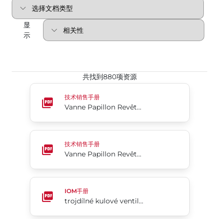
显
示
共找到880项资源
Vanne Papillon Revêtue PTFE 2-Cx
技术销售手册
Vanne Papillon Revêtue PTFE 2-Cx
Vanne Papillon Revêtue PFA Séries Acris® 24/25
技术销售手册
Vanne Papillon Revêtue PFA Séries Acris® 24/25
trojdílné kulové ventily, plný průtok Flow-Tek®, t
IOM手册
trojdílné kulové ventily, plný průtok Flow-Tek®, typ 7000/8000