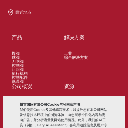
附近地点
产品
解决方案
蝶阀
工业
球阀
综合解决方案
刀闸阀
控制阀
止回阀
执行机构
控制配件
低温阀
公司概况
资源
关于
文档
博雷国际有限公司Cookie与AI同意声明
地点
知识中心
我们使用Cookie及其他追踪技术，以提升您在本公司网站
合作伙伴
软件
可持续性
材料选择
及信息技术环境中的浏览体验，向您展示个性化内容与定
客户门户
向广告，并分析流量及网站使用情况。此外，我们的AI工
具（例如，Bary AI Assistant）会利用追踪信息及用户专