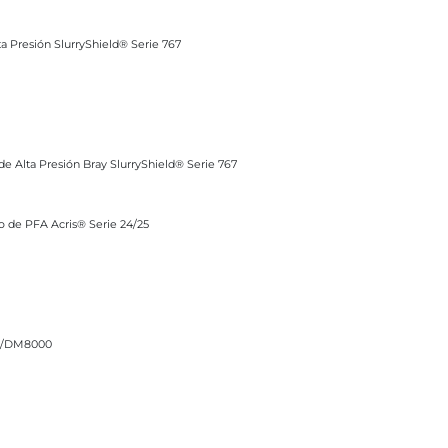
rryShield® Serie 767
lta Presión SlurryShield® Serie 767
n Bray SlurryShield® Serie 767
 de Alta Presión Bray SlurryShield® Serie 767
® Serie 24/25
o de PFA Acris® Serie 24/25
DM8000