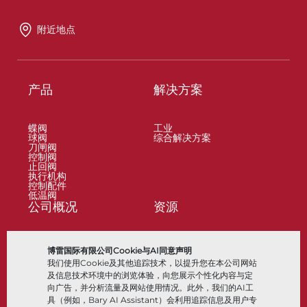
附近地点
产品
解决方案
蝶阀
工业
球阀
综合解决方案
刀闸阀
控制阀
止回阀
执行机构
控制配件
低温阀
公司概况
资源
关于
文档
博雷国际有限公司Cookie与AI同意声明
地点
知识中心
我们使用Cookie及其他追踪技术，以提升您在本公司网站
合作伙伴
软件
可持续性
材料选择
及信息技术环境中的浏览体验，向您展示个性化内容与定
客户门户
向广告，并分析流量及网站使用情况。此外，我们的AI工
具（例如，Bary AI Assistant）会利用追踪信息及用户专