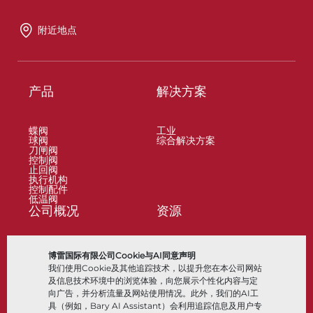
附近地点
产品
解决方案
蝶阀
工业
球阀
综合解决方案
刀闸阀
控制阀
止回阀
执行机构
控制配件
低温阀
公司概况
资源
关于
文档
博雷国际有限公司Cookie与AI同意声明
地点
知识中心
我们使用Cookie及其他追踪技术，以提升您在本公司网站
合作伙伴
软件
可持续性
材料选择
及信息技术环境中的浏览体验，向您展示个性化内容与定
客户门户
向广告，并分析流量及网站使用情况。此外，我们的AI工
具（例如，Bary AI Assistant）会利用追踪信息及用户专