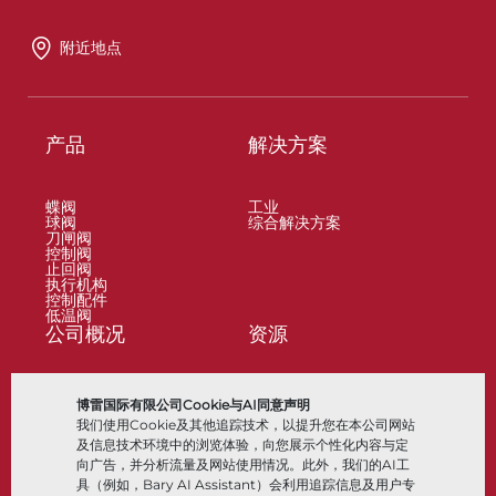
附近地点
产品
解决方案
蝶阀
工业
球阀
综合解决方案
刀闸阀
控制阀
止回阀
执行机构
控制配件
低温阀
公司概况
资源
关于
文档
博雷国际有限公司Cookie与AI同意声明
地点
知识中心
我们使用Cookie及其他追踪技术，以提升您在本公司网站
合作伙伴
软件
可持续性
材料选择
及信息技术环境中的浏览体验，向您展示个性化内容与定
客户门户
向广告，并分析流量及网站使用情况。此外，我们的AI工
具（例如，Bary AI Assistant）会利用追踪信息及用户专