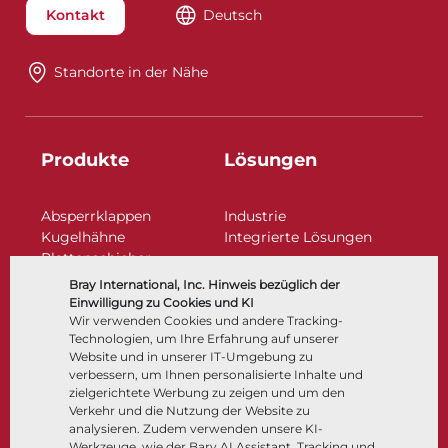
Kontakt
Deutsch
Standorte in der Nähe​​​​​​​
Produkte
Lösungen
Absperrklappen
Industrie
Kugelhähne
Integrierte Lösungen
Plattenschieber
Regelarmaturen
Bray International, Inc. Hinweis bezüglich der
Rückschlagklappen
Einwilligung zu Cookies und KI
Antriebe | Betätigungen
Wir verwenden Cookies und andere Tracking-
Technologien, um Ihre Erfahrung auf unserer
Steuer- und Regeltechnik
Website und in unserer IT-Umgebung zu
Tieftemperatur​​​​​​​
verbessern, um Ihnen personalisierte Inhalte und
Unternehmen
Dokumentation
zielgerichtete Werbung zu zeigen und um den
Verkehr und die Nutzung der Website zu
analysieren. Zudem verwenden unsere KI-
Über
Dokumente
Werkzeuge, wie der Bary AI Assistant, Tracking und