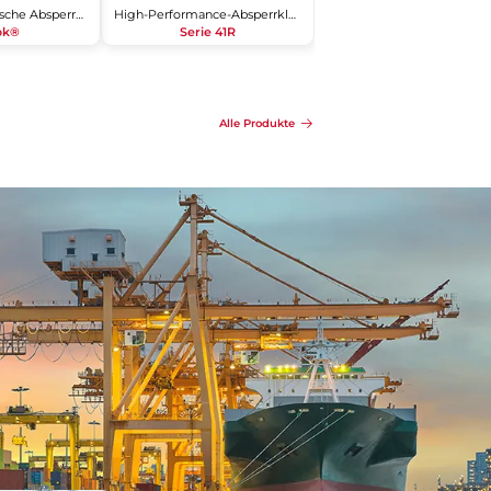
Dreifachexzentrische Absperrklappe
High-Performance-Absperrklappe
Lok®
Serie 41R
Details
Anfragen
Details
Alle Produkte