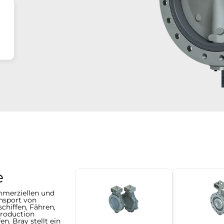
e
mmerziellen und
ansport von
chiffen, Fähren,
Production
n. Bray stellt ein