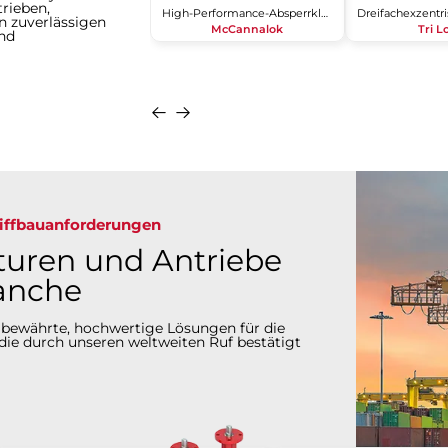
rieben,
High-Performance-Absperrklappe
n zuverlässigen
McCannalok
Tri 
und
Anfragen
Details
Anfragen
hiffbauanforderungen
turen und Antriebe
ranche
 bewährte, hochwertige Lösungen für die
 die durch unseren weltweiten Ruf bestätigt