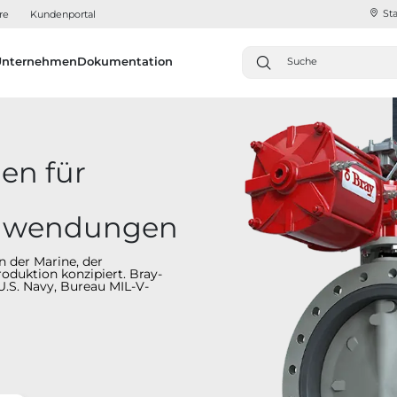
Sta
re
Kundenportal
Unternehmen
Dokumentation
en für
nwendungen
 der Marine, der
tion konzipiert.​​​​​​​ Bray-
 U.S. Navy, Bureau MIL-V-
.