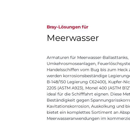
Bray-Lösungen für
Meerwasser
Armaturen für Meerwasser-Ballasttanks,
Umkehrosmoseanlagen, Feuerlöschsystem
Handelsschiffen vom Bug bis zum Heck zu f
werden korrosionsbeständige Legierung
B-148/150 Legierung C62400), Kupfer-Ni
2205 (ASTM A923), Monel 400 (ASTM B127/
ideal für die Schifffahrt eignen. Diese M
Beständigkeit gegen Spannungsrisskorr
Kavitationskorrosion, Auskolkung und b
bietet ein komplettes Sortiment an Abs
Meerwasseranwendungen im kommerzielle