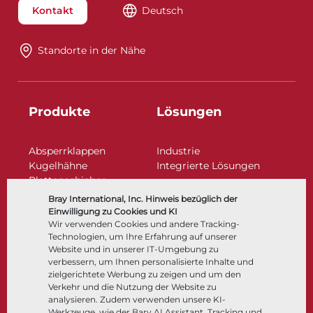
Kontakt
Deutsch
Standorte in der Nähe​​​​​​​
Produkte
Lösungen
Absperrklappen
Industrie
Kugelhähne
Integrierte Lösungen
Plattenschieber
Regelarmaturen
Bray International, Inc. Hinweis bezüglich der
Rückschlagklappen
Einwilligung zu Cookies und KI
Antriebe | Betätigungen
Wir verwenden Cookies und andere Tracking-
Technologien, um Ihre Erfahrung auf unserer
Steuer- und Regeltechnik
Website und in unserer IT-Umgebung zu
Tieftemperatur​​​​​​​
verbessern, um Ihnen personalisierte Inhalte und
Unternehmen
Dokumentation
zielgerichtete Werbung zu zeigen und um den
Verkehr und die Nutzung der Website zu
analysieren. Zudem verwenden unsere KI-
Über
Dokumente
Werkzeuge, wie der Bary AI Assistant, Tracking und