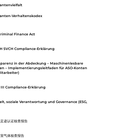
antenvielfalt
ranten-Verhaltenskodex
riminal Finance Act
H SVCH Compliance-Erklärung
sparenz in der Abdeckung – Maschinenlesbare
en – Implementierungsleitfaden für ASO-Konten
itarbeiter)
III Compliance-Erklärung
t, soziale Verantwortung und Governance (ESG,
碳足迹认证核查报告
温室气体核查报告