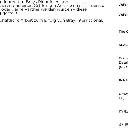
erichtet, um Brays Richtlinien und
eren und einen Ort für den Austausch mit Ihnen zu
Liefer
ind oder gerne Partner werden würden – diese
gestellt.
Liefe
chaftliche Arbeit zum Erfolg von Bray International,
The C
REAC
Tran
Datei
(US-M
RoHS 
Umwel
EU)
产品
企业