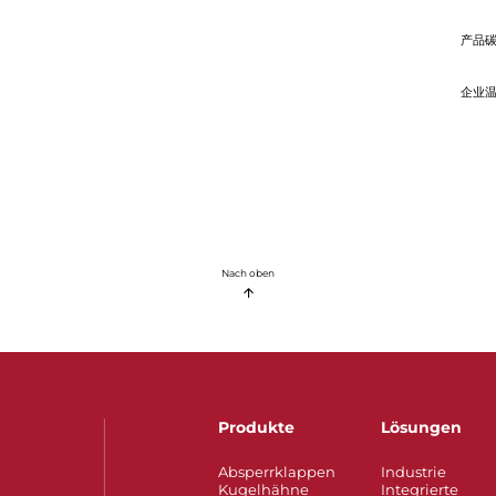
产品
企业
Nach oben
Produkte
Lösungen
Absperrklappen
Industrie
Kugelhähne
Integrierte