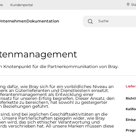
Sta
re
Kundenportal
Unternehmen
Dokumentation
antenmanagement
Knotenpunkt für die Partnerkommunikation von Bray.
ng dafür, wie Bray sich für ein vorbildliches Niveau an
Lief
k an Güterlieferanten und Dienstleistern einsetzt.
Lieferantenmanagement als Entwicklung einer
satz für unseren Erfolg begreifen. Dieser Ansatz, den
Richt
ferkette zu bereichern, hat sowohl zu gesteigerter
en Beziehungen geführt.
Kalif
sind, sind bei jeglichen Geschäftsaktivitäten an die
 Unsere Partnerschaften spiegeln wider, wie Bray
Eink
 wird, das sich ethischer Verantwortung und
rds verschrieben hat. All unsere Marken müssen diese
Progr