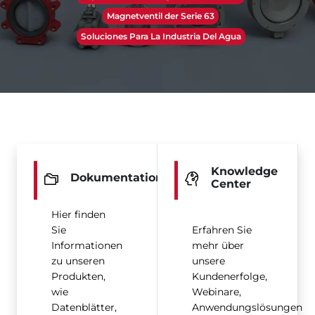
Magnetventil der Serie 63
Soluciones Para La Industria Del Agua
Knowledge
Dokumentation
Center
Hier finden
Sie
Erfahren Sie
Informationen
mehr über
zu unseren
unsere
Produkten,
Kundenerfolge,
wie
Webinare,
Datenblätter,
Anwendungslösungen