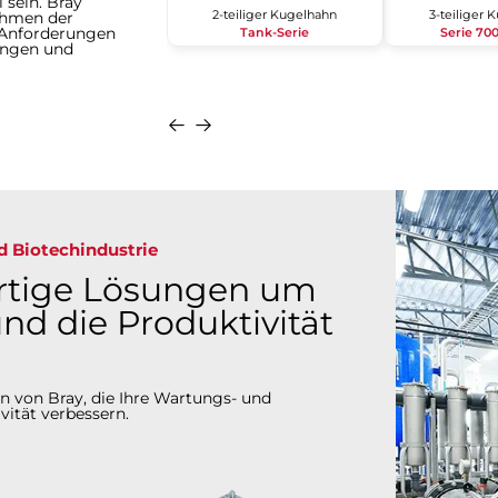
 sein. Bray
2-teiliger Kugelhahn
3-teiliger 
ehmen der
 Anforderungen
Tank-Serie
Serie 70
ungen und
Anfragen
Details
Anfragen
d Biotechindustrie
ertige Lösungen um
nd die Produktivität
n von Bray, die Ihre Wartungs- und
vität verbessern.