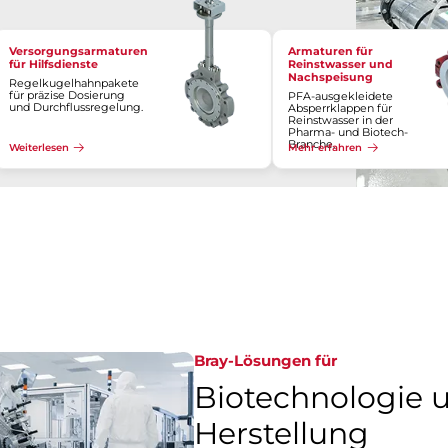
Versorgungsarmaturen
Armaturen für
für Hilfsdienste
Reinstwasser und
Nachspeisung
Regelkugelhahnpakete
für präzise Dosierung
PFA-ausgekleidete
und Durchflussregelung.
Absperrklappen für
Reinstwasser in der
Pharma- und Biotech-
Branche.
Weiterlesen
Mehr erfahren
Bray-Lösungen für
Biotechnologie 
Herstellung