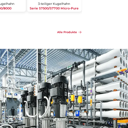
Kugelhahn
3-teiliger Kugelhahn
00/8000
Serie S7500/S7700 Micro-Pure
Details
Anfragen
Details
Alle Produkte