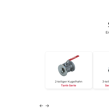
En
2-teiliger Kugelhahn
3-te
Tank-Serie
Se