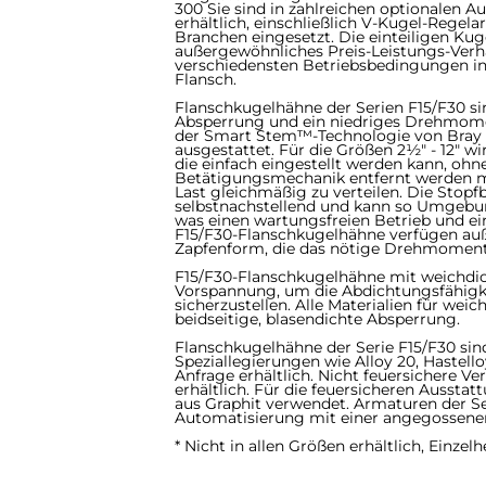
300 Sie sind in zahlreichen optionalen 
erhältlich, einschließlich V-Kugel-Regel
Branchen eingesetzt.​​​​​​​ Die einteiligen 
außergewöhnliches Preis-Leistungs-Verhä
verschiedensten Betriebsbedingungen i
Flansch.
Flanschkugelhähne der Serien F15/F30 sind
Absperrung und ein niedriges Drehmomen
der Smart Stem™-Technologie von Bray 
ausgestattet. Für die Größen 2½" - 12" 
die einfach eingestellt werden kann, oh
Betätigungsmechanik entfernt werden mü
Last gleichmäßig zu verteilen. Die Stopf
selbstnachstellend und kann so Umgebu
was einen wartungsfreien Betrieb und ei
F15/F30-Flanschkugelhähne verfügen au
Zapfenform, die das nötige Drehmoment 
​​​​​​​F15/F30-Flanschkugelhähne mit weich
Vorspannung, um die Abdichtungsfähigk
sicherzustellen. Alle Materialien für wei
beidseitige, blasendichte Absperrung.
Flanschkugelhähne der Serie F15/F30 sin
Speziallegierungen wie Alloy 20, Hastel
Anfrage erhältlich. Nicht feuersichere 
erhältlich. Für die feuersicheren Ausst
aus Graphit verwendet. Armaturen der Se
Automatisierung mit einer angegossenen ISO
* Nicht in allen Größen erhältlich, Einzel