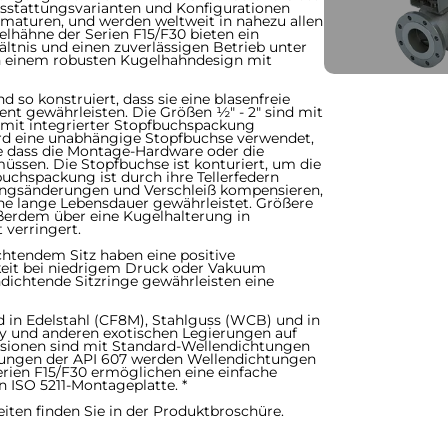
Ausstattungsvarianten und Konfigurationen
armaturen, und werden weltweit in nahezu allen
Kugelhähne der Serien F15/F30 bieten ein
ltnis und einen zuverlässigen Betrieb unter
n einem robusten Kugelhahndesign mit
 so konstruiert, dass sie eine blasenfreie
t gewährleisten. Die Größen ½" - 2" sind mit
mit integrierter Stopfbuchspackung
wird eine unabhängige Stopfbuchse verwendet,
ne dass die Montage-Hardware oder die
ssen. Die Stopfbuchse ist konturiert, um die
buchspackung ist durch ihre Tellerfedern
ngsänderungen und Verschleiß kompensieren,
ne lange Lebensdauer gewährleistet. Größere
ßerdem über eine Kugelhalterung in
verringert.
dichtendem Sitz haben eine positive
eit bei niedrigem Druck oder Vakuum
chdichtende Sitzringe gewährleisten eine
d in Edelstahl (CF8M), Stahlguss (WCB) und in
loy und anderen exotischen Legierungen auf
Versionen sind mit Standard-Wellendichtungen
attungen der API 607 werden Wellendichtungen
rien F15/F30 ermöglichen eine einfache
 5211-Montageplatte. *​​​​​​​
heiten finden Sie in der Produktbroschüre.