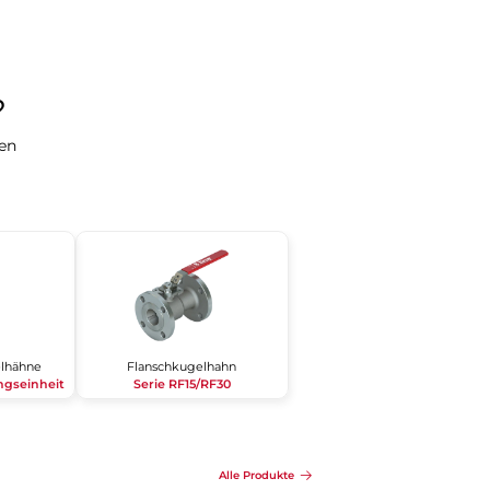
​
gen
elhähne
Flanschkugelhahn
gseinheit
Serie RF15/RF30
Alle Produkte