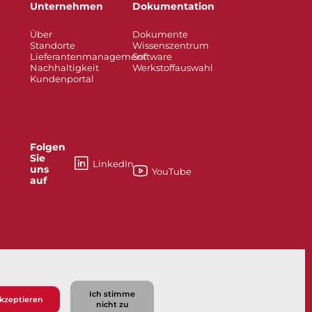
Unternehmen
Dokumentation
Über
Dokumente
Standorte
Wissenszentrum
Lieferantenmanagement
Software
Nachhaltigkeit
Werkstoffauswahl
Kundenportal
Folgen
Sie
LinkedIn
uns
YouTube
auf
F15/F30 Flanged Ball Valve
Ich stimme
kzeptieren
nicht zu
Datenschutzrichtlinie