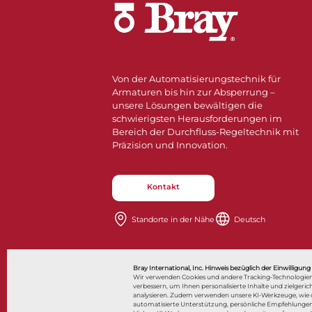
Von der Automatisierungstechnik für
Armaturen bis hin zur Absperrung –
unsere Lösungen bewältigen die
schwierigsten Herausforderungen im
Bereich der Durchfluss-Regeltechnik mit
Präzision und Innovation.
Kontakt
Standorte in der Nähe​​​​​​​
Deutsch
Also of I
Bray International, Inc. Hinweis bezüglich der Einwilligung
Wir verwenden Cookies und andere Tracking-Technologien
verbessern, um Ihnen personalisierte Inhalte und zielge
analysieren. Zudem verwenden unsere KI-Werkzeuge, wie de
automatisierte Unterstützung, persönliche Empfehlungen
© 2026 Bray International. Alle Rechte vorbehalten.