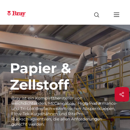
Papier &
Zellstoff
Bray ist ein Kompletthersteller von
weichdichtenden, McCannaLok-, High-Performance-
und Tri-Lok dreifach-exzentrischen Absperrklappen,
Flow-Tek-Kugelhähnen und RitePro-
Rückschlagventilen, die allen Anforderungen
gerecht werden.