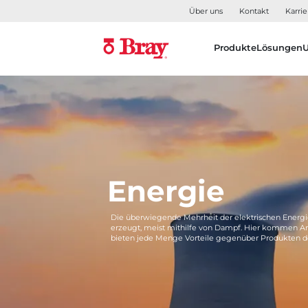
Über uns
Kontakt
Karrie
Produkte
Lösungen
Energie
Die überwiegende Mehrheit der elektrischen Energie
erzeugt, meist mithilfe von Dampf. Hier kommen Ar
bieten jede Menge Vorteile gegenüber Produkten d