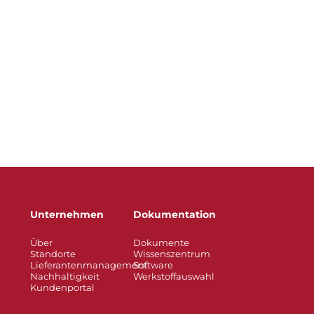
Unternehmen
Dokumentation
Über
Dokumente
Standorte
Wissenszentrum
Lieferantenmanagement
Software
Nachhaltigkeit
Werkstoffauswahl
Kundenportal