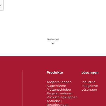
Nach oben
Produkte
Lösungen
Absperrklappen
Industrie
Kugelhähne
Integrierte
Plattenschieber
Lösungen
Regelarmaturen
Rückschlagklappen
Antriebe |
Betätigungen