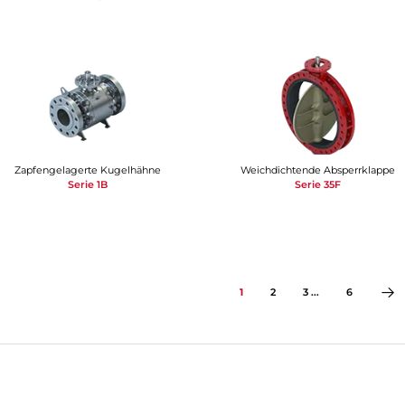
Zapfengelagerte Kugelhähne
Weichdichtende Absperrklappe
Serie 1B
Serie 35F
1
2
3 ...
6