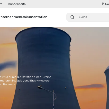
Sta
re
Kundenportal
Unternehmen
Dokumentation
 wird durch die Rotation einer Turbine
maturen ins Spiel, und Bray-Armaturen
er Konkurrenz.