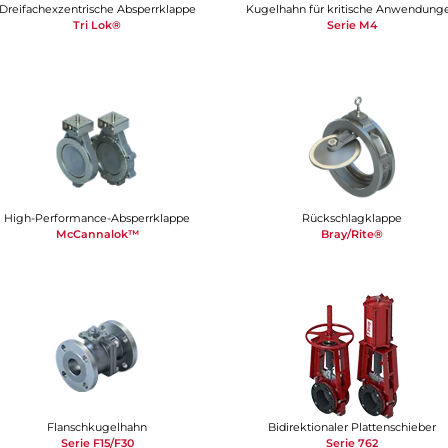
Dreifachexzentrische Absperrklappe
Kugelhahn für kritische Anwendung
Tri Lok®
Serie M4
High-Performance-Absperrklappe
Rückschlagklappe
McCannalok™
Bray/Rite®
Flanschkugelhahn
Bidirektionaler Plattenschieber
Serie F15/F30
Serie 762