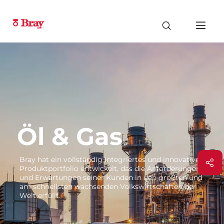
Öl & Gas
Bray hat ein vollständig integriertes und innovatives
Produktportfolio entwickelt, das die Anforderungen
und Erwartungen seiner Kunden in den größten und
am schnellsten wachsenden Volkswirtschaften der
Welt erfüllt.