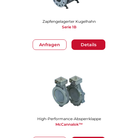
Zapfengelagerter Kugelhahn
Serie 1B
Anfragen
Details
High-Performance-Absperrklappe
McCannalok™