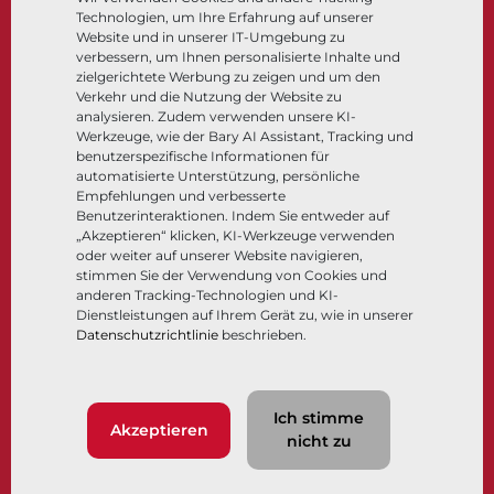
Technologien, um Ihre Erfahrung auf unserer
Steuer- und Regeltechnik
Website und in unserer IT-Umgebung zu
Tieftemperatur​​​​​​​
verbessern, um Ihnen personalisierte Inhalte und
Unternehmen
Dokumentation
zielgerichtete Werbung zu zeigen und um den
Verkehr und die Nutzung der Website zu
analysieren. Zudem verwenden unsere KI-
Über
Dokumente
Werkzeuge, wie der Bary AI Assistant, Tracking und
Standorte
Wissenszentrum
benutzerspezifische Informationen für
automatisierte Unterstützung, persönliche
Lieferantenmanagement
Software
Empfehlungen und verbesserte
Nachhaltigkeit
Werkstoffauswahl
Benutzerinteraktionen. Indem Sie entweder auf
Kundenportal
„Akzeptieren“ klicken, KI-Werkzeuge verwenden
oder weiter auf unserer Website navigieren,
stimmen Sie der Verwendung von Cookies und
anderen Tracking-Technologien und KI-
Folgen Sie uns
LinkedIn
YouTube
Dienstleistungen auf Ihrem Gerät zu, wie in unserer
Datenschutzrichtlinie
beschrieben.
© 2026 Bray International. Alle Rechte vorbehalten.
Ich stimme
Nutzungsbedingungen
AGB
Datenschutzrichtlinie
Akzeptieren
nicht zu