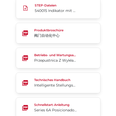
540015 Indikator mit hoher Sichtbarkeit, Größe 1
STEP-Dateien
540015 Indikator mit hoher Sichtbarkeit, Größe 160–255
阀门自动化中心
Produktbroschüre
阀门自动化中心
Przepustnica Z Wykładziną PFA Acris® Seria 24/25
Betriebs- und Wartungsanleitung
Przepustnica Z Wykładziną PFA Acris® Seria 24/25
Intelligente Stellungsregler-Serie 6A
Technisches Handbuch
Intelligente Stellungsregler-Serie 6A
Series 6A Posicionador Electroneumático Guía De I
Schnellstart-Anleitung
Series 6A Posicionador Electroneumático Guía De Inicio Rápido