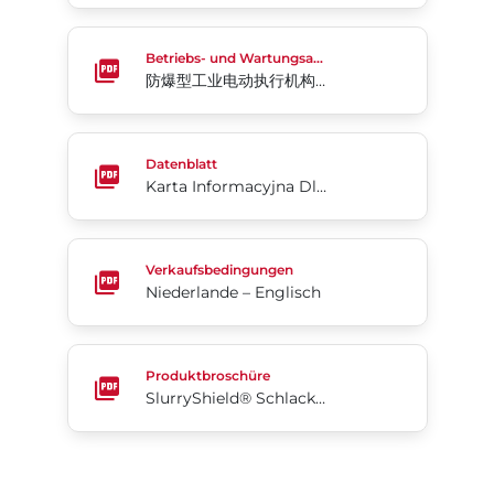
防爆型工业电动执行机构 76系列
Betriebs- und Wartungsanleitung
防爆型工业电动执行机构 76系列
Karta Informacyjna Dla Doradców Handlowych Ser
Datenblatt
Karta Informacyjna Dla Doradców Handlowych Seria 76
Niederlande – Englisch
Verkaufsbedingungen
Niederlande – Englisch
SlurryShield® Schlacke-Armaturen
Produktbroschüre
SlurryShield® Schlacke-Armaturen