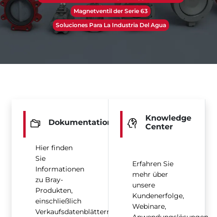
Magnetventil der Serie 63
Soluciones Para La Industria Del Agua
Knowledge
Dokumentation
Center
Hier finden
Sie
Erfahren Sie
Informationen
mehr über
zu Bray-
unsere
Produkten,
Kundenerfolge,
einschließlich
Webinare,
Verkaufsdatenblättern,