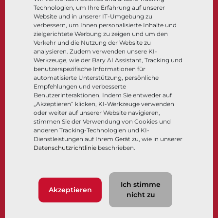
Technologien, um Ihre Erfahrung auf unserer
Steuer- und Regeltechnik
Website und in unserer IT-Umgebung zu
Tieftemperatur​​​​​​​
verbessern, um Ihnen personalisierte Inhalte und
Unternehmen
Dokumentation
zielgerichtete Werbung zu zeigen und um den
Verkehr und die Nutzung der Website zu
analysieren. Zudem verwenden unsere KI-
Über
Dokumente
Werkzeuge, wie der Bary AI Assistant, Tracking und
Standorte
Wissenszentrum
benutzerspezifische Informationen für
automatisierte Unterstützung, persönliche
Lieferantenmanagement
Software
Empfehlungen und verbesserte
Nachhaltigkeit
Werkstoffauswahl
Benutzerinteraktionen. Indem Sie entweder auf
Kundenportal
„Akzeptieren“ klicken, KI-Werkzeuge verwenden
oder weiter auf unserer Website navigieren,
stimmen Sie der Verwendung von Cookies und
anderen Tracking-Technologien und KI-
Folgen Sie uns
LinkedIn
YouTube
Dienstleistungen auf Ihrem Gerät zu, wie in unserer
Datenschutzrichtlinie
beschrieben.
© 2026 Bray International. Alle Rechte vorbehalten.
Ich stimme
Nutzungsbedingungen
AGB
Datenschutzrichtlinie
Akzeptieren
nicht zu