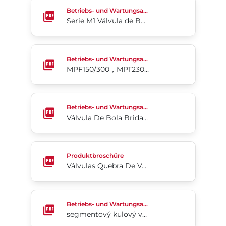
Serie M1 Válvula de Bola de Servicio Severo
Betriebs- und Wartungsanleitung
Serie M1 Válvula de Bola de Servicio Severo
MPF150/300，MPT230/240 球阀
Betriebs- und Wartungsanleitung
MPF150/300，MPT230/240 球阀
Válvula De Bola Bridada De 2 Piezas Y Puerto Co
Betriebs- und Wartungsanleitung
Válvula De Bola Bridada De 2 Piezas Y Puerto Completo Flow-Tek® Serie F15/F30
Válvulas Quebra De Vácuo/Liberação De Ar Slurryt
Produktbroschüre
Válvulas Quebra De Vácuo/Liberação De Ar Slurrytuff® Ezi-Vac
segmentový kulový ventil Flow-tek, typ 19
Betriebs- und Wartungsanleitung
segmentový kulový ventil Flow-tek, typ 19