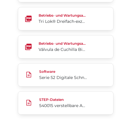
Tri Lok® Dreifach-exzentrische Armatur (EU-Versio
Betriebs- und Wartungsanleitung
Tri Lok® Dreifach-exzentrische Armatur (EU-Version)
Válvula de Cuchilla Bidireccional para Slurry Serie
Betriebs- und Wartungsanleitung
Válvula de Cuchilla Bidireccional para Slurry Serie 762
Serie 52 Digitale Schnittstelle für Antriebe v2.06
Software
Serie 52 Digitale Schnittstelle für Antriebe v2.06
540015 verstellbare Aktivatorgröße 063-128
STEP-Dateien
540015 verstellbare Aktivatorgröße 063-128