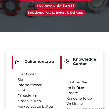
Magnetventil der Serie 63
Soluciones Para La Industria Del Agua
Knowledge
Dokumentation
Center
Hier finden
Sie
Erfahren Sie
Informationen
mehr über
zu Bray-
unsere
Produkten,
Kundenerfolge,
einschließlich
Webinare,
Verkaufsdatenblättern,