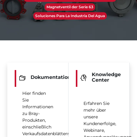
Magnetventil der Serie 63
Soluciones Para La Industria Del Agua
Knowledge
Dokumentation
Center
Hier finden
Sie
Erfahren Sie
Informationen
mehr über
zu Bray-
unsere
Produkten,
Kundenerfolge,
einschließlich
Webinare,
Verkaufsdatenblättern,