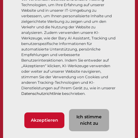
Technologien, um Ihre Erfahrung auf unserer
Steuer- und Regeltechnik
Website und in unserer IT-Umgebung zu
Tieftemperatur​​​​​​​
verbessern, um Ihnen personalisierte Inhalte und
Unternehmen
Dokumentation
zielgerichtete Werbung zu zeigen und um den
Verkehr und die Nutzung der Website zu
analysieren. Zudem verwenden unsere KI-
Über
Dokumente
Werkzeuge, wie der Bary AI Assistant, Tracking und
Standorte
Wissenszentrum
benutzerspezifische Informationen für
automatisierte Unterstützung, persönliche
Lieferantenmanagement
Software
Empfehlungen und verbesserte
Nachhaltigkeit
Werkstoffauswahl
Benutzerinteraktionen. Indem Sie entweder auf
Kundenportal
„Akzeptieren“ klicken, KI-Werkzeuge verwenden
oder weiter auf unserer Website navigieren,
stimmen Sie der Verwendung von Cookies und
anderen Tracking-Technologien und KI-
Folgen Sie uns
LinkedIn
YouTube
Dienstleistungen auf Ihrem Gerät zu, wie in unserer
Datenschutzrichtlinie
beschrieben.
© 2026 Bray International. Alle Rechte vorbehalten.
Ich stimme
Nutzungsbedingungen
AGB
Datenschutzrichtlinie
Akzeptieren
nicht zu