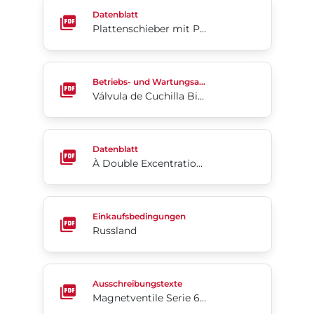
Plattenschieber mit Pneumatikantrieb Serie KCS/K
Datenblatt
Plattenschieber mit Pneumatikantrieb Serie KCS/KCT
Válvula de Cuchilla Bidireccional de Uretano Serie
Betriebs- und Wartungsanleitung
Válvula de Cuchilla Bidireccional de Uretano Series 745/746
À Double Excentration 4-Cx.
Datenblatt
À Double Excentration 4-Cx.
Russland
Einkaufsbedingungen
Russland
Magnetventile Serie 62 (Englisch)
Ausschreibungstexte
Magnetventile Serie 62 (Englisch)