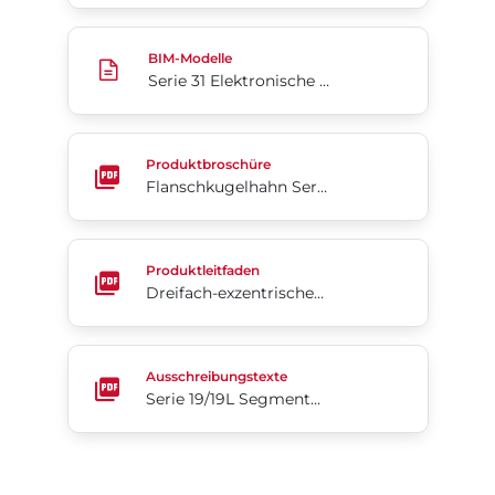
Serie 31 Elektronische BIM-Dateien
BIM-Modelle
Serie 31 Elektronische BIM-Dateien
Flanschkugelhahn Serie F15/F30 EN DIN
Produktbroschüre
Flanschkugelhahn Serie F15/F30 EN DIN
Dreifach-exzentrische Absperrklappen – Vorteile 
Produktleitfaden
Dreifach-exzentrische Absperrklappen – Vorteile (Englisch)
Serie 19/19L Segmentkugelhahn
Ausschreibungstexte
Serie 19/19L Segmentkugelhahn