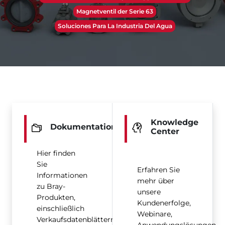
Magnetventil der Serie 63
Soluciones Para La Industria Del Agua
Knowledge
Dokumentation
Center
Hier finden
Sie
Erfahren Sie
Informationen
mehr über
zu Bray-
unsere
Produkten,
Kundenerfolge,
einschließlich
Webinare,
Verkaufsdatenblättern,