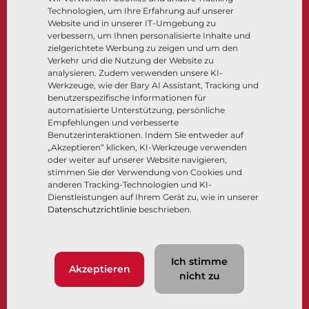
Technologien, um Ihre Erfahrung auf unserer
Steuer- und Regeltechnik
Website und in unserer IT-Umgebung zu
Tieftemperatur​​​​​​​
verbessern, um Ihnen personalisierte Inhalte und
Unternehmen
Dokumentation
zielgerichtete Werbung zu zeigen und um den
Verkehr und die Nutzung der Website zu
analysieren. Zudem verwenden unsere KI-
Über
Dokumente
Werkzeuge, wie der Bary AI Assistant, Tracking und
Standorte
Wissenszentrum
benutzerspezifische Informationen für
automatisierte Unterstützung, persönliche
Lieferantenmanagement
Software
Empfehlungen und verbesserte
Nachhaltigkeit
Werkstoffauswahl
Benutzerinteraktionen. Indem Sie entweder auf
Kundenportal
„Akzeptieren“ klicken, KI-Werkzeuge verwenden
oder weiter auf unserer Website navigieren,
stimmen Sie der Verwendung von Cookies und
anderen Tracking-Technologien und KI-
Folgen Sie uns
LinkedIn
YouTube
Dienstleistungen auf Ihrem Gerät zu, wie in unserer
Datenschutzrichtlinie
beschrieben.
© 2026 Bray International. Alle Rechte vorbehalten.
Ich stimme
Nutzungsbedingungen
AGB
Datenschutzrichtlinie
Akzeptieren
nicht zu