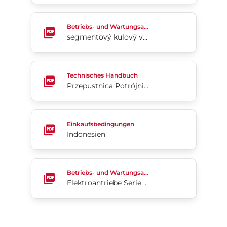
segmentový kulový ventil Flow-tek, typ 19L
Betriebs- und Wartungsanleitung
segmentový kulový ventil Flow-tek, typ 19L
Przepustnica Potrójnie Mimośrodowa Tri Lok®-Cx
Technisches Handbuch
Przepustnica Potrójnie Mimośrodowa Tri Lok®-Cx
Indonesien
Einkaufsbedingungen
Indonesien
Elektroantriebe Serie 70-24V (Englisch)
Betriebs- und Wartungsanleitung
Elektroantriebe Serie 70-24V (Englisch)