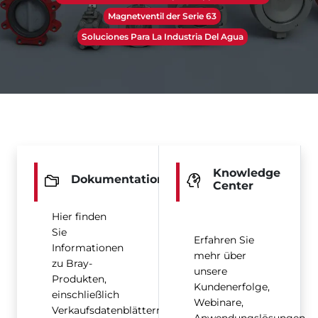
Magnetventil der Serie 63
Soluciones Para La Industria Del Agua
Knowledge
Dokumentation
Center
Hier finden
Sie
Erfahren Sie
Informationen
mehr über
zu Bray-
unsere
Produkten,
Kundenerfolge,
einschließlich
Webinare,
Verkaufsdatenblättern,