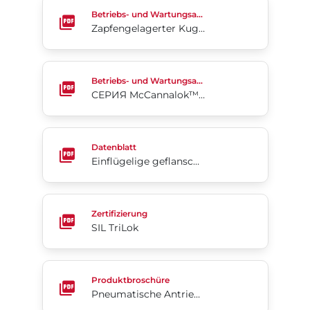
Zapfengelagerter Kugelhahn, Stahlguss
Betriebs- und Wartungsanleitung
Zapfengelagerter Kugelhahn, Stahlguss
СЕРИЯ McCannalok™ Высокоэффективные диско
Betriebs- und Wartungsanleitung
СЕРИЯ McCannalok™ Высокоэффективные дисковые поворотные затворы
Einflügelige geflanschte Rückschlagklappen – integr
Datenblatt
Einflügelige geflanschte Rückschlagklappen – integrierter harter Sitz, Rite®-Serie 211
SIL TriLok
Zertifizierung
SIL TriLok
Pneumatische Antriebe Serie 98 (Englisch)
Produktbroschüre
Pneumatische Antriebe Serie 98 (Englisch)