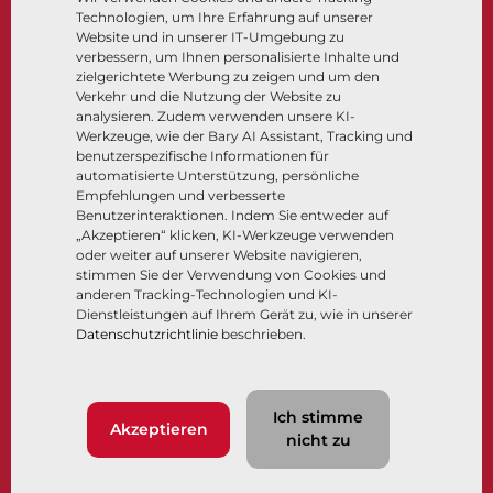
Technologien, um Ihre Erfahrung auf unserer
Steuer- und Regeltechnik
Website und in unserer IT-Umgebung zu
Tieftemperatur​​​​​​​
verbessern, um Ihnen personalisierte Inhalte und
Unternehmen
Dokumentation
zielgerichtete Werbung zu zeigen und um den
Verkehr und die Nutzung der Website zu
analysieren. Zudem verwenden unsere KI-
Über
Dokumente
Werkzeuge, wie der Bary AI Assistant, Tracking und
Standorte
Wissenszentrum
benutzerspezifische Informationen für
automatisierte Unterstützung, persönliche
Lieferantenmanagement
Software
Empfehlungen und verbesserte
Nachhaltigkeit
Werkstoffauswahl
Benutzerinteraktionen. Indem Sie entweder auf
Kundenportal
„Akzeptieren“ klicken, KI-Werkzeuge verwenden
oder weiter auf unserer Website navigieren,
stimmen Sie der Verwendung von Cookies und
anderen Tracking-Technologien und KI-
Folgen Sie uns
LinkedIn
YouTube
Dienstleistungen auf Ihrem Gerät zu, wie in unserer
Datenschutzrichtlinie
beschrieben.
© 2026 Bray International. Alle Rechte vorbehalten.
Ich stimme
Nutzungsbedingungen
AGB
Datenschutzrichtlinie
Akzeptieren
nicht zu