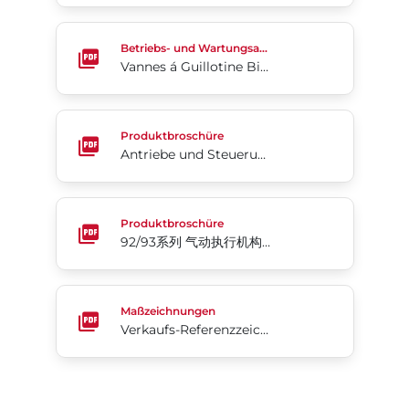
Vannes á Guillotine Bidirectionnelles Pour Boues – 
Betriebs- und Wartungsanleitung
Vannes á Guillotine Bidirectionnelles Pour Boues – Bray Slurryshield® Séries 768
Antriebe und Steuerungen
Produktbroschüre
Antriebe und Steuerungen
92/93系列 气动执行机构和配件
Produktbroschüre
92/93系列 气动执行机构和配件
Verkaufs-Referenzzeichnung Serie 4B
Maßzeichnungen
Verkaufs-Referenzzeichnung Serie 4B