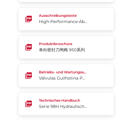
High-Performance-Absperrklappen McCannalok™
Ausschreibungstexte
High-Performance-Absperrklappen McCannalok™
单向密封刀闸阀 950系列
Produktbroschüre
单向密封刀闸阀 950系列
Válvulas Guilhotina Para Polpa Bray Slurryshield® 
Betriebs- und Wartungsanleitung
Válvulas Guilhotina Para Polpa Bray Slurryshield® Série 762
Serie 98H Hydraulischer Scotch-Yoke-Antrieb
Technisches Handbuch
Serie 98H Hydraulischer Scotch-Yoke-Antrieb