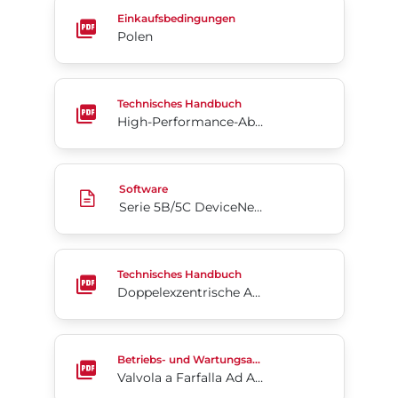
Polen
Einkaufsbedingungen
Polen
High-Performance-Absperrklappen – McCannalok™
Technisches Handbuch
High-Performance-Absperrklappen – McCannalok™ Tieftemperatur
Serie 5B/5C DeviceNet EDS
Software
Serie 5B/5C DeviceNet EDS
Doppelexzentrische Absperrklappe 4-Cx
Technisches Handbuch
Doppelexzentrische Absperrklappe 4-Cx
Valvola a Farfalla Ad Alte Prestazioni Serie McCan
Betriebs- und Wartungsanleitung
Valvola a Farfalla Ad Alte Prestazioni Serie McCannalok™