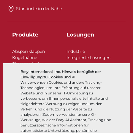
Standorte in der Nähe​​​​​​​
Produkte
Lösungen
Absperrklappen
Industrie
Kugelhähne
Integrierte Lösungen
Plattenschieber
Regelarmaturen
Bray International, Inc. Hinweis bezüglich der
Rückschlagklappen
Einwilligung zu Cookies und KI
Antriebe | Betätigungen
Wir verwenden Cookies und andere Tracking-
Technologien, um Ihre Erfahrung auf unserer
Steuer- und Regeltechnik
Website und in unserer IT-Umgebung zu
Tieftemperatur​​​​​​​
verbessern, um Ihnen personalisierte Inhalte und
Unternehmen
Dokumentation
zielgerichtete Werbung zu zeigen und um den
Verkehr und die Nutzung der Website zu
analysieren. Zudem verwenden unsere KI-
Über
Dokumente
Werkzeuge, wie der Bary AI Assistant, Tracking und
Standorte
Wissenszentrum
benutzerspezifische Informationen für
automatisierte Unterstützung, persönliche
Lieferantenmanagement
Software