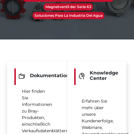
Magnetventil der Serie 63
Soluciones Para La Industria Del Agua
Knowledge
Dokumentation
Center
Hier finden
Sie
Erfahren Sie
Informationen
mehr über
zu Bray-
unsere
Produkten,
Kundenerfolge,
einschließlich
Webinare,
Verkaufsdatenblättern,