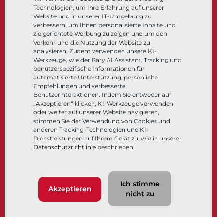
Technologien, um Ihre Erfahrung auf unserer
Steuer- und Regeltechnik
Website und in unserer IT-Umgebung zu
Tieftemperatur​​​​​​​
verbessern, um Ihnen personalisierte Inhalte und
Unternehmen
Dokumentation
zielgerichtete Werbung zu zeigen und um den
Verkehr und die Nutzung der Website zu
analysieren. Zudem verwenden unsere KI-
Über
Dokumente
Werkzeuge, wie der Bary AI Assistant, Tracking und
Standorte
Wissenszentrum
benutzerspezifische Informationen für
automatisierte Unterstützung, persönliche
Lieferantenmanagement
Software
Empfehlungen und verbesserte
Nachhaltigkeit
Werkstoffauswahl
Benutzerinteraktionen. Indem Sie entweder auf
Kundenportal
„Akzeptieren“ klicken, KI-Werkzeuge verwenden
oder weiter auf unserer Website navigieren,
stimmen Sie der Verwendung von Cookies und
anderen Tracking-Technologien und KI-
Folgen Sie uns
LinkedIn
YouTube
Dienstleistungen auf Ihrem Gerät zu, wie in unserer
Datenschutzrichtlinie
beschrieben.
© 2026 Bray International. Alle Rechte vorbehalten.
Ich stimme
Nutzungsbedingungen
AGB
Datenschutzrichtlinie
Akzeptieren
nicht zu