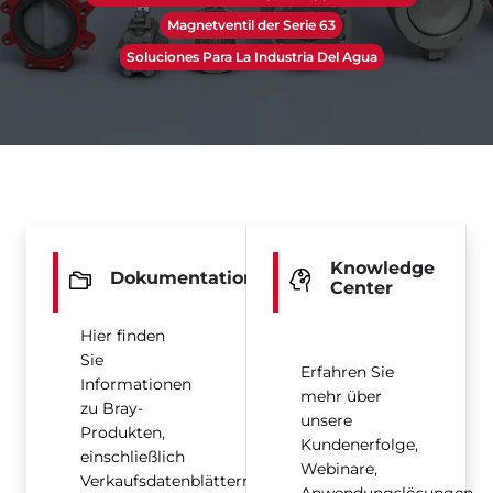
Magnetventil der Serie 63
Soluciones Para La Industria Del Agua
Knowledge
Dokumentation
Center
Hier finden
Sie
Erfahren Sie
Informationen
mehr über
zu Bray-
unsere
Produkten,
Kundenerfolge,
einschließlich
Webinare,
Verkaufsdatenblättern,