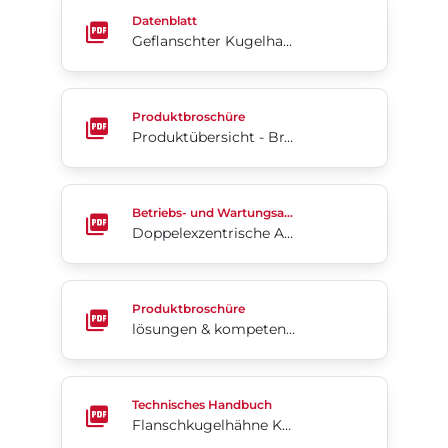
Geflanschter Kugelhahn KM 20/21
Datenblatt
Geflanschter Kugelhahn KM 20/21
Produktübersicht - Bray International
Produktbroschüre
Produktübersicht - Bray International
Doppelexzentrische Absperrklappen 4-Cx
Betriebs- und Wartungsanleitung
Doppelexzentrische Absperrklappen 4-Cx
lösungen & kompetenzen - valve automation cente
Produktbroschüre
lösungen & kompetenzen - valve automation centers
Flanschkugelhähne KM 20/21
Technisches Handbuch
Flanschkugelhähne KM 20/21