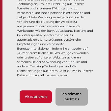
Technologien, um Ihre Erfahrung auf unserer
Steuer- und Regeltechnik
Website und in unserer IT-Umgebung zu
Tieftemperatur​​​​​​​
verbessern, um Ihnen personalisierte Inhalte und
Unternehmen
Dokumentation
zielgerichtete Werbung zu zeigen und um den
Verkehr und die Nutzung der Website zu
analysieren. Zudem verwenden unsere KI-
Über
Dokumente
Werkzeuge, wie der Bary AI Assistant, Tracking und
Standorte
Wissenszentrum
benutzerspezifische Informationen für
automatisierte Unterstützung, persönliche
Lieferantenmanagement
Software
Empfehlungen und verbesserte
Nachhaltigkeit
Werkstoffauswahl
Benutzerinteraktionen. Indem Sie entweder auf
Kundenportal
„Akzeptieren“ klicken, KI-Werkzeuge verwenden
oder weiter auf unserer Website navigieren,
stimmen Sie der Verwendung von Cookies und
anderen Tracking-Technologien und KI-
Folgen Sie uns
LinkedIn
YouTube
Dienstleistungen auf Ihrem Gerät zu, wie in unserer
Datenschutzrichtlinie
beschrieben.
© 2026 Bray International. Alle Rechte vorbehalten.
Ich stimme
Nutzungsbedingungen
AGB
Datenschutzrichtlinie
Akzeptieren
nicht zu