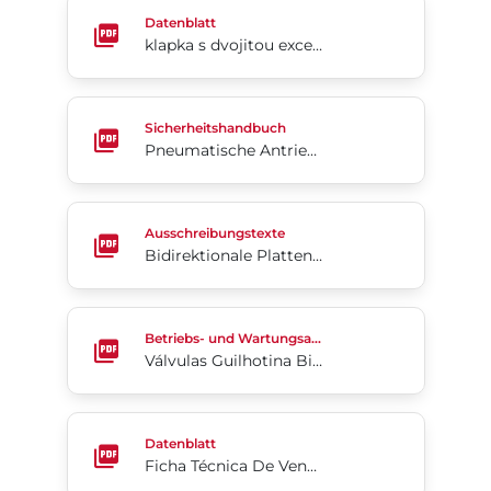
klapka s dvojitou excentricitou
Datenblatt
klapka s dvojitou excentricitou
Pneumatische Antriebe Serie 92/93 (Englisch)
Sicherheitshandbuch
Pneumatische Antriebe Serie 92/93 (Englisch)
Bidirektionale Plattenschieber Serie 762 Geflansc
Ausschreibungstexte
Bidirektionale Plattenschieber Serie 762 Geflanschte Schlackearmatur
Válvulas Guilhotina Bidirecionais Revestidas De Po
Betriebs- und Wartungsanleitung
Válvulas Guilhotina Bidirecionais Revestidas De Poliuretano Série 746HP
Ficha Técnica De Vendas Série 76
Datenblatt
Ficha Técnica De Vendas Série 76