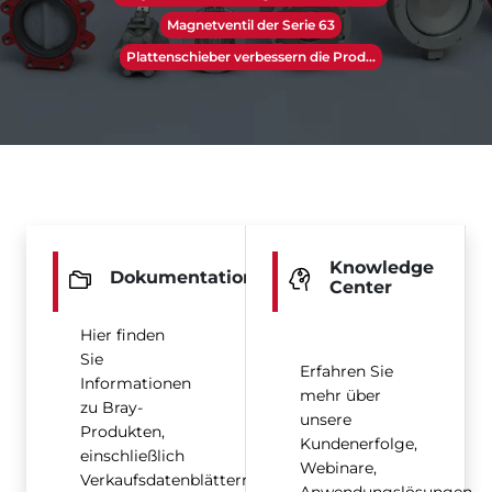
Magnetventil der Serie 63
Plattenschieber verbessern die Prod...
Knowledge
Dokumentation
Center
Hier finden
Sie
Erfahren Sie
Informationen
mehr über
zu Bray-
unsere
Produkten,
Kundenerfolge,
einschließlich
Webinare,
Verkaufsdatenblättern,