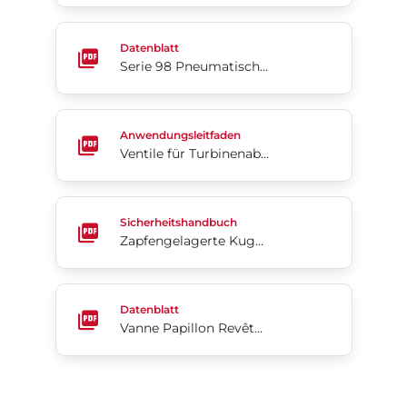
Serie 98 Pneumatische Scotch-Yoke-Antriebe
Datenblatt
Serie 98 Pneumatische Scotch-Yoke-Antriebe
Ventile für Turbinenabschaltung und Überspannun
Anwendungsleitfaden
Ventile für Turbinenabschaltung und Überspannungsschutz
Zapfengelagerte Kugelhähne der Serie 1B | Bray
Sicherheitshandbuch
Zapfengelagerte Kugelhähne der Serie 1B | Bray
Vanne Papillon Revêtue PFA Séries Acris® 24/25
Datenblatt
Vanne Papillon Revêtue PFA Séries Acris® 24/25