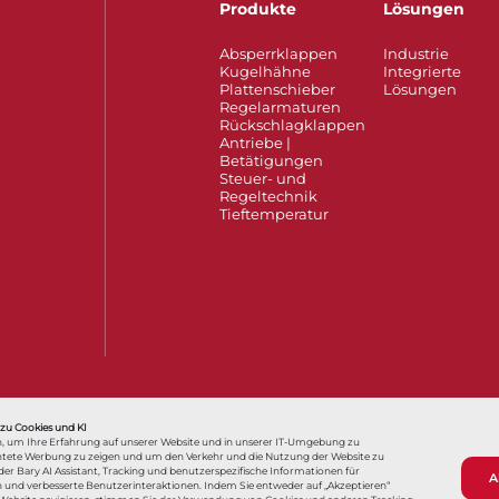
Produkte
Lösungen
Absperrklappen
Industrie
Kugelhähne
Integrierte
Plattenschieber
Lösungen
Regelarmaturen
Rückschlagklappen
Antriebe |
Betätigungen
Steuer- und
Regeltechnik
Tieftemperatur​​​​​​​
r, que pouvons-nous faire pour vous aider ?
您好，我们如何能够帮助您？
 zu Cookies und KI
, um Ihre Erfahrung auf unserer Website und in unserer IT-Umgebung zu
richtete Werbung zu zeigen und um den Verkehr und die Nutzung der Website zu
r Bary AI Assistant, Tracking und benutzerspezifische Informationen für
A
 und verbesserte Benutzerinteraktionen. Indem Sie entweder auf „Akzeptieren“
Nutzungsbedingungen
AGB