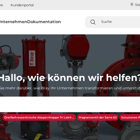
Sta
re
Kundenportal
Unternehmen
Dokumentation
Hallo, wie können wir helfen
Sie mehr darüber, wie Bray Ihr Unternehmen transformieren und unterstü
:
Dreifach-exzentrische Absperrklappe Tri Lok® ...
Magnetventil der Serie 63
Soluciones P