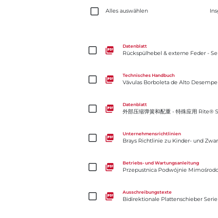
Alles auswählen
In
Rückspülhebel & externe Feder - Serie SA3
Datenblatt
Rückspülhebel & externe Feder - Se
Vávulas Borboleta de Alto Desempenho - Série M
Technisches Handbuch
Vávulas Borboleta de Alto Desemp
外部压缩弹簧和配重 - 特殊应用 Rite® SA40A系列
Datenblatt
外部压缩弹簧和配重 - 特殊应用 Rite® 
Brays Richtlinie zu Kinder- und Zwangsarbeit
Unternehmensrichtlinien
Brays Richtlinie zu Kinder- und Zwa
Przepustnica Podwójnie Mimośrodowa 4-Cx
Betriebs- und Wartungsanleitung
Przepustnica Podwójnie Mimośrod
Bidirektionale Plattenschieber Serie 767 Geflansc
Ausschreibungstexte
Bidirektionale Plattenschieber Seri
SÉRIE F15/F30 À Siège Souple Vanne À Boisseau Sph