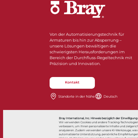
Von der Automatisierungstechnik für
Armaturen bis hin zur Absperrung –
unsere Lösungen bewältigen die
schwierigsten Herausforderungen im
Bereich der Durchfluss-Regeltechnik mit
Präzision und Innovation.
Kontakt
Standorte in der Nähe​​​​​​​
Deutsch
Also of Interest
Bonjou
Bray International, Inc. Hinweis bezüglich der Einwilligung
Wir verwenden Cookies und andere Tracking-Technologien
verbessern, um Ihnen personalisierte Inhalte und zielge
analysieren. Zudem verwenden unsere KI-Werkzeuge, wie de
automatisierte Unterstützung, persönliche Empfehlungen
© 2026 Bray International. Alle Rechte vorbehalten.