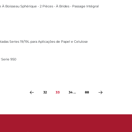
À Boisseau Sphérique - 2 Pièces - À Brides - Passage Intégral
/19L para Aplicações de Papel e Celulose
adas Series 19/19L para Aplicações de Papel e Celulose
r Serie 950
32
33
34 ...
88