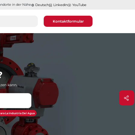
ndorte in der Nähe​​​​​​​
Deutsch
LinkedIn
YouTube
Kontaktformular
?
tzen kann.
ara La Industria Del Agua