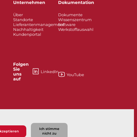
Unternehmen
Dokumentation
Über
Dokumente
Standorte
Wissenszentrum
Lieferantenmanagement
Software
Nachhaltigkeit
Werkstoffauswahl
Kundenportal
Folgen
Sie
LinkedIn
uns
YouTube
auf
Bray IIoT Lösungen – Prädiktive Diagnostik
Ich stimme
kzeptieren
nicht zu
Datenschutzrichtlinie