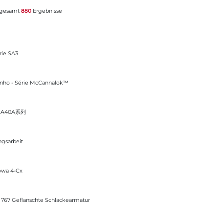
sgesamt
880
Ergebnisse
rie SA3
cCannalok™
enho - Série McCannalok™
SA40A系列
ngsarbeit
owa 4-Cx
hte Schlackearmatur
e 767 Geflanschte Schlackearmatur
érique - 2 Pièces - À Brides - Passage Intégral