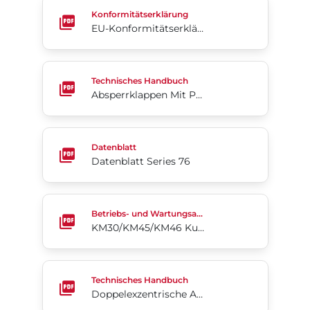
EU-Konformitätserklärung
Konformitätserklärung
EU-Konformitätserklärung
Absperrklappen Mit PFA-auskleidung Acris® Serie
Technisches Handbuch
Absperrklappen Mit PFA-auskleidung Acris® Serie 24/25
Datenblatt Series 76
Datenblatt
Datenblatt Series 76
KM30/KM45/KM46 Kugelhähne
Betriebs- und Wartungsanleitung
KM30/KM45/KM46 Kugelhähne
Doppelexzentrische Absperrklappen 4-Cx
Technisches Handbuch
Doppelexzentrische Absperrklappen 4-Cx