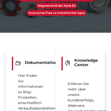
Magnetventil der Serie 63
Soluciones Para La Industria Del Agua
Knowledge
Dokumentation
Center
Hier finden
Sie
Erfahren Sie
Informationen
mehr über
zu Bray-
unsere
Produkten,
Kundenerfolge,
einschließlich
Webinare,
Verkaufsdatenblättern,