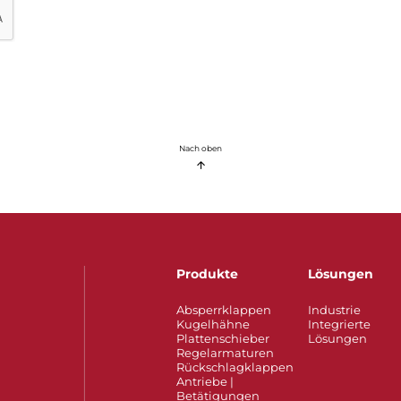
Nach oben
Produkte
Lösungen
Absperrklappen
Industrie
Kugelhähne
Integrierte
Plattenschieber
Lösungen
Regelarmaturen
Rückschlagklappen
Antriebe |
Betätigungen