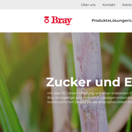
Über uns
Kontakt
Karrie
Produkte
Lösungen
Zucker und E
Mit über 30 Jahren Erfahrung und einer etablierten P
Bray einzigartige und innovative Lösungen entwickel
kontinuierlichen Service für die anspruchsvollsten P