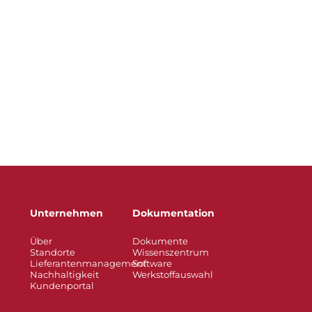
Unternehmen
Dokumentation
Über
Dokumente
Standorte
Wissenszentrum
Lieferantenmanagement
Software
Nachhaltigkeit
Werkstoffauswahl
Kundenportal