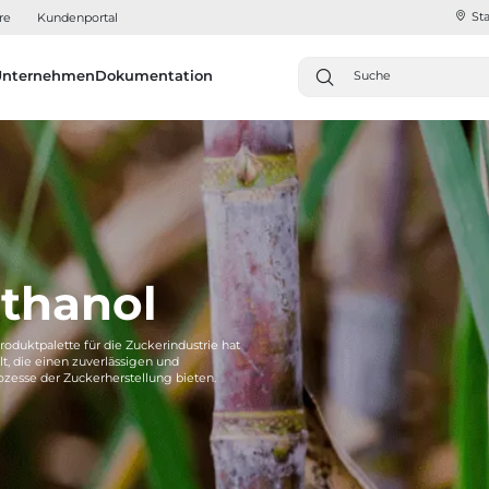
Sta
re
Kundenportal
Unternehmen
Dokumentation
thanol
roduktpalette für die Zuckerindustrie hat
t, die einen zuverlässigen und
rozesse der Zuckerherstellung bieten.