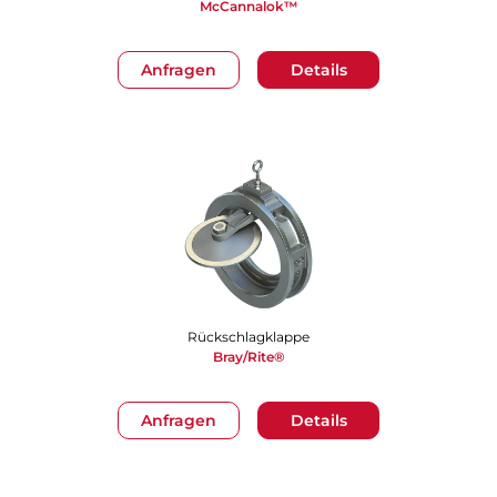
McCannalok™
Anfragen
Details
Rückschlagklappe
Bray/Rite®
Anfragen
Details