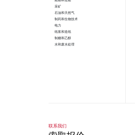
船舶和造船
采矿
石油和天然气
制药和生物技术
电力
纸浆和造纸
制糖和乙醇
水和废水处理
转到第1页
转到第2页
转到第3页
转到第4页
转到第5页
转到第6页
转到第7页
转到第8页
转到第9页
转到第10页
联系我们