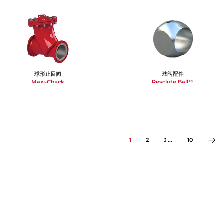
球形止回阀
球阀配件
Maxi-Check
Resolute Ball™
1
2
3 ...
10