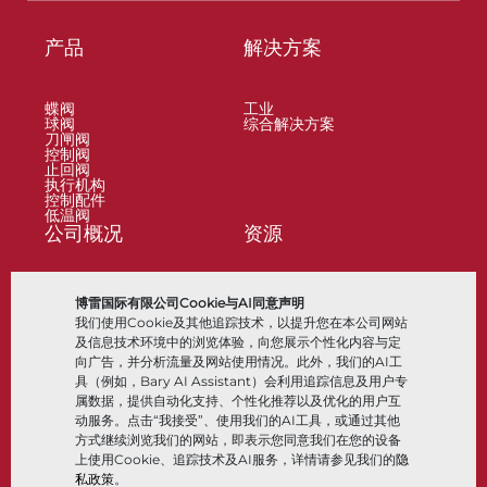
产品
解决方案
蝶阀
工业
球阀
综合解决方案
刀闸阀
控制阀
止回阀
执行机构
控制配件
低温阀
公司概况
资源
关于
文档
博雷国际有限公司Cookie与AI同意声明
地点
知识中心
我们使用Cookie及其他追踪技术，以提升您在本公司网站
合作伙伴
软件
可持续性
材料选择
及信息技术环境中的浏览体验，向您展示个性化内容与定
客户门户
向广告，并分析流量及网站使用情况。此外，我们的AI工
具（例如，Bary AI Assistant）会利用追踪信息及用户专
属数据，提供自动化支持、个性化推荐以及优化的用户互
关注我们
LinkedIn
YouTube
动服务。点击“我接受”、使用我们的AI工具，或通过其他
方式继续浏览我们的网站，即表示您同意我们在您的设备
上使用Cookie、追踪技术及AI服务，详情请参见我们的
隐
私政策
。