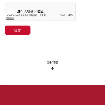
提交
回到顶部
；