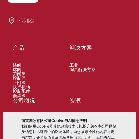
附近地点
产品
解决方案
蝶阀
工业
球阀
综合解决方案
刀闸阀
控制阀
止回阀
执行机构
控制配件
低温阀
公司概况
资源
关于
文档
博雷国际有限公司Cookie与AI同意声明
地点
知识中心
我们使用Cookie及其他追踪技术，以提升您在本公司网站
合作伙伴
软件
可持续性
材料选择
及信息技术环境中的浏览体验，向您展示个性化内容与定
客户门户
向广告，并分析流量及网站使用情况。此外，我们的AI工