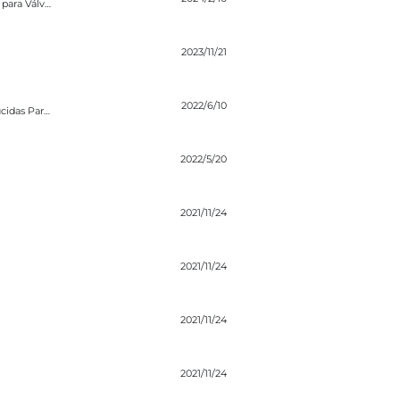
Transição para uma Solução de Atuação com Zero Emissões para Válvulas de Bloqueio
2023/11/21
a La Automatización De Tuberías De Gas A Través De Soluciones De Diseño Pe
2022/6/10
Cómo Se Pueden Lograr Cero Emisiones O Emisiones Reducidas Para La Automatización De Tuberías De Gas A Través De Soluciones De Diseño Personalizado
2022/5/20
2021/11/24
2021/11/24
2021/11/24
2021/11/24