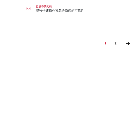
增强快速操作紧急关断阀的可靠性
已发布的文稿
增强快速操作紧急关断阀的可靠性
1
2
转到第1页
转到第2页