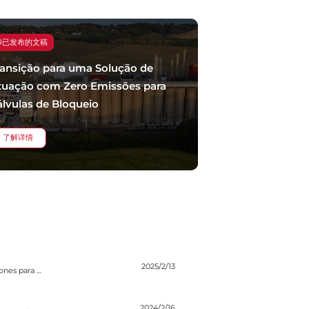
已发布的文稿
ransição para uma Solução de
tuação com Zero Emissões para
álvulas de Bloqueio
了解详情
ara Válvulas Shutdown
2025/2/13
Transicionando a una Solución de Actuadores de Cero Emisiones para Válvulas Shutdown
lvulas de Bloqueio
2024/2/16