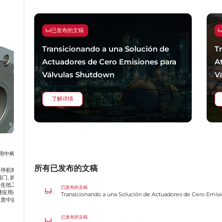
已发布的文稿
Transicionando a una Solución de
T
Actuadores de Cero Emisiones para
A
Válvulas Shutdown
V
了解详情
门的
所有已发布的文稿
间
行机
Transicionando a una Solución de Actuadores de Cero Emisiones p
厂
已发布的文稿
于
杂
Transição para uma Solução de Atuação com Zero Emissões para Vá
已发布的文稿