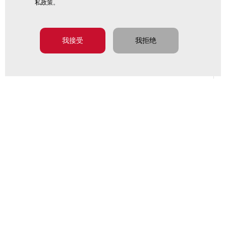
私政策
。
我接受
我拒绝
筛选条件：
成功故事
网络讲座
视频
应用指南
已发布的文稿