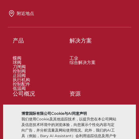
附近地点
产品
解决方案
蝶阀
工业
球阀
综合解决方案
刀闸阀
控制阀
止回阀
执行机构
控制配件
低温阀
公司概况
资源
关于
文档
博雷国际有限公司Cookie与AI同意声明
地点
知识中心
我们使用Cookie及其他追踪技术，以提升您在本公司网站
合作伙伴
软件
可持续性
材料选择
及信息技术环境中的浏览体验，向您展示个性化内容与定
客户门户
向广告，并分析流量及网站使用情况。此外，我们的AI工
具（例如，Bary AI Assistant）会利用追踪信息及用户专