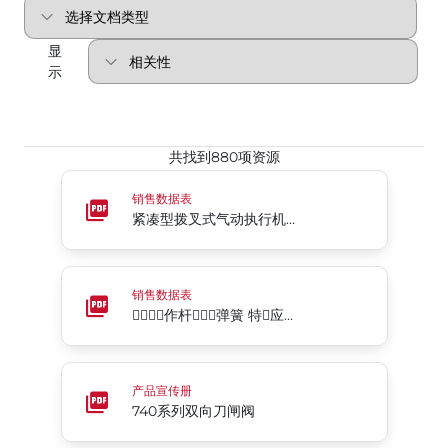
显
示
共找到880项资源
紧凑型拨叉式气动执行机构 98C系列
销售数据表
紧凑型拨叉式气动执行机构 98C系列
􀣹􀛞􂉃􁧹作杆􀦸􀹂􄘔弹簧 特􂂶应用 􀀳􀀪􀀵􀀦 􀀴􀀢􀀔􃈧􀝃 Rite® Seri
销售数据表
􀣹􀛞􂉃􁧹作杆􀦸􀹂􄘔弹簧 特􂂶应用 􀀳􀀪􀀵􀀦 􀀴􀀢􀀔􃈧􀝃 Rite® Series SA3
740系列双向刀闸阀
产品宣传册
740系列双向刀闸阀