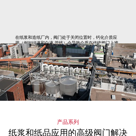
在纸浆和造纸厂内，阀门处于关闭位置时，钙化介质应
用（例如绿液和白液 管线）会导致介质在传统阀门上堆
积，从而使阀门过早泄漏、无法操作，甚至出现阀杆扭
曲或剪切。
产品系列
纸浆和纸品应用的高级阀门解决
了解更多