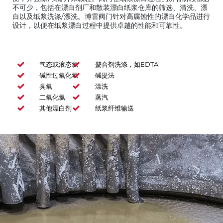
不可少，包括在漂白剂厂和散装漂白纸浆仓库的筛选、清洗、漂
白以及纸浆洗涤/漂洗。博雷阀门针对高腐蚀性的漂白化学品进行
设计，以便在纸浆漂白过程中提供卓越的性能和可靠性。
气态或液态氯
螯合剂洗涤，如EDTA
碱性过氧化氢
碱提法
臭氧
漂洗
二氧化氯
蒸汽
其他漂白剂
纸浆纤维输送