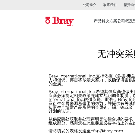
公司简介
联系我们
招贤纳
产品
解决方案
公司概况
无冲突采
Bray International, Inc.支持
力和倡议。博雷将尽最大努力，以确保博雷供
的金属。
Bray International, Inc.希望
应商必须制定相关政策并建立尽职调查制度，以
International Inc.的供应链。此外，Bray
及衍生金属来源所做出的努力，并提供有关其
负责生产博雷产品所需的金属钽、锡、钨或金（3T
计划的认证。
从供应商处获取并处理声明是法律合规的要求
组成部分。感谢您在此重要且必要举措上的友
请将填妥的表格发送至
cfsp@bray.com