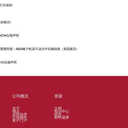
行为准则
事金融法》
VCH合规声明
围透明度 - ASO账户机器可读文件实施指南（美国雇员）
 III合规声明
公司概况
资源
关于
文档
地点
知识中心
合作伙伴
软件
可持续性
材料选择
客户门户