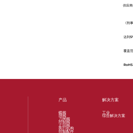
供应商
《刑
达到S
覆盖范
RoHS
产品
解决方案
蝶阀
工业
球阀
综合解决方案
刀闸阀
控制阀
止回阀
执行机构
控制配件