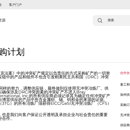
士
客户门户
资源
购计划
依据《多德-弗兰克法案》中的冲突矿产规定以负责任的方式采购矿产的一切努
合作伙
应链中的产品和组件不包含引发刚果民主共和国（DRC）冲突
童工和
其供应商也做出同样的努力，调整供应链，最终做到仅使用无冲突冶炼厂。供
确保涉及DRC冲突因素的冲突矿产不进入Bray
加州供
 International, Inc.的所有供应商必须记录其为确定任何冲突矿产
向博雷供应的产品中所含金属钽、锡、钨和金的来源的证据。
G）的所有冶炼厂须获得EICC/GeSI无冲突冶炼厂（CFS）
采购订
，也是我们向客户保证公开透明及承担企业与社会责任的重要
无冲突
好合作。
供应商