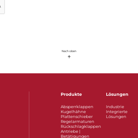
Nach oben
Produkte
Lösungen
Absperrklappen
Industrie
Kugelhähne
Integrierte
Plattenschieber
Lösungen
Regelarmaturen
Rückschlagklappen
Antriebe |
Betätigungen