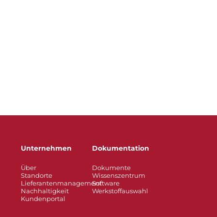
Unternehmen
Dokumentation
Über
Dokumente
Standorte
Wissenszentrum
Lieferantenmanagement
Software
Nachhaltigkeit
Werkstoffauswahl
Kundenportal