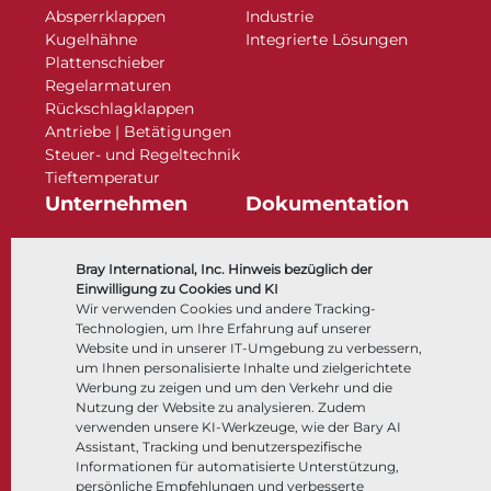
Absperrklappen
Industrie
Kugelhähne
Integrierte Lösungen
Plattenschieber
Regelarmaturen
Rückschlagklappen
Antriebe | Betätigungen
Steuer- und Regeltechnik
Tieftemperatur​​​​​​​
Unternehmen
Dokumentation
Über
Dokumente
Bray International, Inc. Hinweis bezüglich der
Standorte
Wissenszentrum
Einwilligung zu Cookies und KI
Wir verwenden Cookies und andere Tracking-
Lieferantenmanagement
Software
Technologien, um Ihre Erfahrung auf unserer
Nachhaltigkeit
Werkstoffauswahl
Website und in unserer IT-Umgebung zu verbessern,
Kundenportal
um Ihnen personalisierte Inhalte und zielgerichtete
Werbung zu zeigen und um den Verkehr und die
Nutzung der Website zu analysieren. Zudem
verwenden unsere KI-Werkzeuge, wie der Bary AI
Folgen Sie uns
LinkedIn
YouTube
Assistant, Tracking und benutzerspezifische
Informationen für automatisierte Unterstützung,
persönliche Empfehlungen und verbesserte