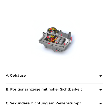
A. Gehäuse
Der kompakte, flache und wetterfeste VSM ist UL-zertifiziert nach NEMA Typ 4, 4x und IP66/67/68. Basis und Abdeckung aus Aluminium für außergewöhnliche Korrosions-, Verschleiß- und Stoßfestigkeit.
B. Positionsanzeige mit hoher Sichtbarkeit
Bei der visuellen Anzeige für geöffnete und geschlossene Position handelt es sich um einen stoßfesten, kuppelförmigen Indikator. Umkehrung der offenen und geschlossenen Anzeige lässt sich einfach durch Drehen der Anzeigekuppel um 90 Grad durchführen. Es ist nicht erforderlich, die Aluminiumabdeckung des Schaltkastens zu entfernen und die interne Verkabelung des VSM freizulegen, um die Positionsanzeige zu ändern.
C. Sekundäre Dichtung am Wellenstumpf