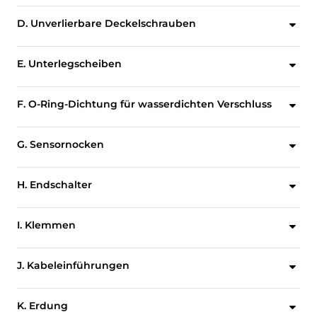
Gewährleistet, dass der Bereich der Anzeige vom Inneren der Armaturen-Statusanzeige getrennt ist. Verhindert als sekundäre Abdichtung das Eindringen von Wasser, falls die Kuppel oder ihre Dichtung aufgrund von nachteiligen Bedingungen am Standort beeinträchtigt werden.
D. Unverlierbare Deckelschrauben
Der Deckel ist mit unverlierbaren, außerhalb des Dichtungsbereichs angebrachten Schrauben aus Edelstahl am Gehäuse befestigt.
E. Unterlegscheiben
Korrosionsbeständige Unterlegscheiben aus Edelstahl bieten eine größere Auflagefläche für die unverlierbaren Schrauben, mit denen die Abdeckung an der Basis befestigt ist.
F. O-Ring-Dichtung für wasserdichten Verschluss
Die O-Ring-Dichtung zwischen dem Deckel und der Basis sorgt für eine wetterfeste Abdichtung, um das Eindringen von Wasser und Korrosion im Inneren zu verhindern.
G. Sensornocken
Das Design der Nocken mit Kerbverzahnung ermöglicht eine einfache und präzise Einstellung der Schalteraktivierung ohne den Einsatz von Werkzeugen.
H. Endschalter
Es stehen bis zu sechs Schalteroptionen und -konfigurationen zur Auswahl, um alle Anforderungen hinsichtlich der Verbindungen zu erfüllen.
I. Klemmen
Klar markierte Klemmblöcke sind in Richtung des Benutzers geneigt, um einen mühelosen Zugang zu gewährleisten.
J. Kabeleinführungen
Drei Kabeleinführungen sind mit Gewinden in metrischen und imperialen Formaten verfügbar.
K. Erdung