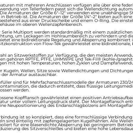
ren mit mehreren Anschlüssen ​​​​​​​verfügen alle über eine fede
erwendung von Tellerfedern passt sich die Wellendichtung aut
Die Armaturen der Größe 6"–12" verwenden eine unabhängige Sto
n Betrieb ist. Die Armaturen der Größe 1/4"–2" bieten auch ein
bestehend aus einer Druckscheibe und einem O-Ring. Die einste
ehäuse im oberen Wellenzapfenbereich.
ie Multiport werden standardmäßig mit einem zusätzlichen vier
Dichtung, um Leckagen im Hohlraumbereich zu verhindern und di
 bietet eine bidirektionale Regelung und Absperrung kombiniert 
 Sitzkonstruktion von Flow-Tek gewährleistet eine bidirektionale
hl an Sitzwerkstoffen zur Verfügung, die den meisten Anwend
en gehören RPTFE, PTFE, UHMWPE und Tek-Fil® (kohle-/graphitgef
gen mit hohen Temperaturen, hohen Zyklen und Dampfanwend
r Kugeln, Wellen, Sitze sowie Wellendichtungen und Dichtunge
 Armatur austauschbar.​​​​​​​
r sind für Mehrfachanschlussmodelle der Armaturen 230/240 und 1
kontamination, die dadurch entsteht, dass flüssige Leitungsme
ossen werden.
ne Kopfflansch gewährleistet einen positiven Antriebsaufbau.​​​
matur unter vollem Leitungsdruck steht. Der Montageflansch en
ine Neupositionierung des Endanschlagbolzens am Montageflans
dung ist so konzipiert, dass eine formschlüssige Verbindung gew
ugeln sind einteilig mit zapfengelagerten Kugelhähnen. Alle Well
zpoliert für eine blasendichte Absperrung bei geringerem Betr
duzierung des Sitzverschleißes und bieten eine hohe Lebensdaue