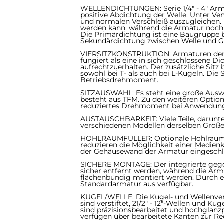
WELLENDICHTUNGEN: Serie 1/4" - 4" Armatu
positive Abdichtung der Welle. Unter V
und normalen Verschleiß auszugleichen. 
werden kann, während die Armatur noch i
Die Primärdichtung ist eine Baugruppe 
Sekundärdichtung zwischen Welle und G
VIERSITZKONSTRUKTION: Armaturen der Ser
fungiert als eine in sich geschlossene 
aufrechtzuerhalten. Der zusätzliche Sitz
sowohl bei T- als auch bei L-Kugeln. Die
Betriebsdrehmoment.
SITZAUSWAHL: Es steht eine große Auswa
besteht aus TFM. Zu den weiteren Option
reduziertes Drehmoment bei Anwendun
AUSTAUSCHBARKEIT: Viele Teile, darunte
verschiedenen Modellen derselben Größe der
HOHLRAUMFÜLLER: Optionale Hohlraumfülle
reduzieren die Möglichkeit einer Medien
der Gehäusewand der Armatur eingeschl
SICHERE MONTAGE: Der integrierte gegosse
sicher entfernt werden, während die Ar
flächenbündig montiert werden. Durch e
Standardarmatur aus verfügbar.
KUGEL/WELLE: Die Kugel- und Wellenverbin
sind verstiftet, 21/2" - 12"-Wellen und K
sind präzisionsbearbeitet und hochglan
verfügen über bearbeitete Kanten zur Re