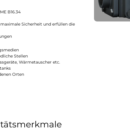
SME B16.34
 maximale Sicherheit und erfüllen die
rungen
ngsmedien
dliche Stellen
sgeräte, Wärmetauscher etc.
rtanks
edenen Orten
itätsmerkmale