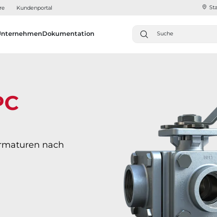
Sta
re
Kundenportal
Unternehmen
Dokumentation
PC
rmaturen nach