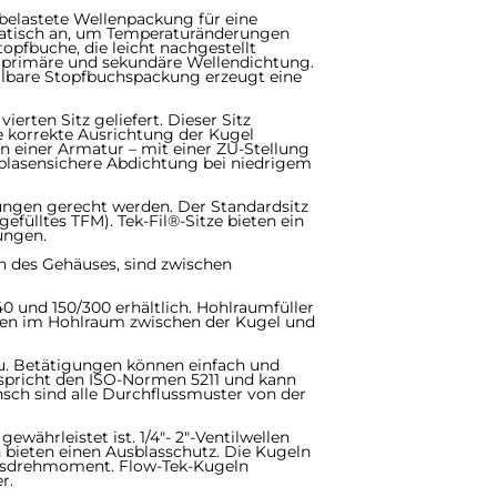
rbelastete Wellenpackung für eine
omatisch an, um Temperaturänderungen
pfbuche, die leicht nachgestellt
e primäre und sekundäre Wellendichtung.
llbare Stopfbuchspackung erzeugt eine
ten Sitz geliefert. Dieser Sitz
e korrekte Ausrichtung der Kugel
in einer Armatur – mit einer ZU-Stellung
, blasensichere Abdichtung bei niedrigem
ungen gerecht werden. Der Standardsitz
ülltes TFM). Tek-Fil®-Sitze bieten ein
ungen.
n des Gehäuses, sind zwischen
50/300 erhältlich.​​​​​​​ Hohlraumfüller
dien im Hohlraum zwischen der Kugel und
​​​​ Betätigungen können einfach und
tspricht den ISO-Normen 5211 und kann
ch sind alle Durchflussmuster von der
ährleistet ist. 1/4"- 2"-Ventilwellen
en bieten einen Ausblasschutz. Die Kugeln
iebsdrehmoment. Flow-Tek-Kugeln
r.