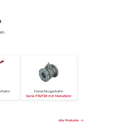
​
gen
lhahn
Flanschkugelhahn
Serie F15/F30 mit Metallsitz
Alle Produkte