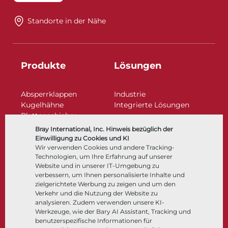
Standorte in der Nähe​​​​​​​
Produkte
Lösungen
Absperrklappen
Industrie
Kugelhähne
Integrierte Lösungen
Plattenschieber
Regelarmaturen
Bray International, Inc. Hinweis bezüglich der
Rückschlagklappen
Einwilligung zu Cookies und KI
Antriebe | Betätigungen
Wir verwenden Cookies und andere Tracking-
Technologien, um Ihre Erfahrung auf unserer
Steuer- und Regeltechnik
Website und in unserer IT-Umgebung zu
Tieftemperatur​​​​​​​
verbessern, um Ihnen personalisierte Inhalte und
Unternehmen
Dokumentation
zielgerichtete Werbung zu zeigen und um den
Verkehr und die Nutzung der Website zu
analysieren. Zudem verwenden unsere KI-
Über
Dokumente
Werkzeuge, wie der Bary AI Assistant, Tracking und
Standorte
Wissenszentrum
benutzerspezifische Informationen für