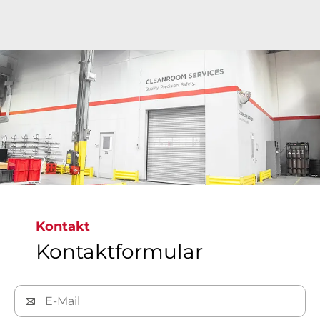
Brays hochmoderne Reinraumanlagen bieten
weltweit Präzisionsreinigungen der ISO Class 6
bis ISO Class 9. Dabei werden Armaturen
gereinigt, geprüft, verpackt und etikettiert, um
die strengsten globalen Standards zu erfüllen
und kontaminationsfreie Armaturen zu
gewährleisten.​​​​​​​
Kontakt
Kontaktformular