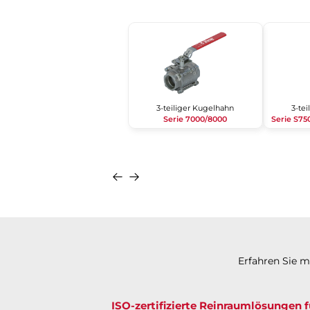
3-teiliger Kugelhahn
3-te
Serie 7000/8000
Serie S75
Erfahren Sie 
ISO-zertifizierte Reinraumlösungen 