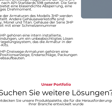
ach API-Standards 598 getestet.​​​​​​​ Die Serie
etet eine blasendichte Absperrung, eine
 Drehmoment.​​​​​​​
use der Armaturen des Modells 3HP werden
ellt. Andere Gehäusewerkstoffe sind
Monel und Titan. ​​​​​​​Gehäuse der Serie 3HP
rkeit mit einer Schmelzennummer
 3HP gehören eine intern installierte,
rbindungen, um ein unbeabsichtigtes Lösen
rriegelungssystem, das die Armatur in der
-Kits.
 3HP-Dreiwege-Armaturen gehören eine
Positionsanzeige, Endanschläge, Packungen
iebsaufbauten.
Unser Portfolio
Suchen Sie weitere Lösungen?​​​​​​
tdecken Sie unsere Produktpalette, die für die Herausforderun
Ihrer Branche entwickelt wurde​​​​​​​