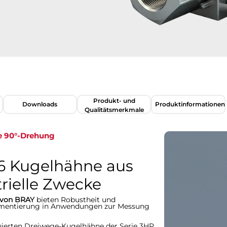
Produkt- und
Downloads
Produktinformationen​​​​​​​
Qualitätsmerkmale
e 90°-Drehung
6 Kugelhähne aus
trielle Zwecke
P von BRAY
bieten Robustheit und
trumentierung in Anwendungen zur Messung
uierten Dreiwege-Kugelhähne der Serie 3HP