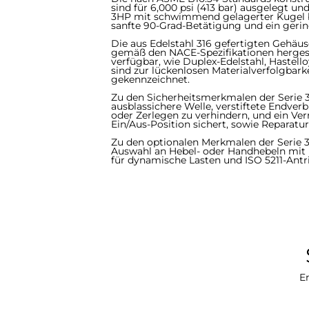
sind für 6,000 psi (413 bar) ausgelegt und n
3HP mit schwimmend gelagerter Kugel bi
sanfte 90-Grad-Betätigung und ein geringes
Die aus Edelstahl 316 gefertigten Gehä
gemäß den NACE-Spezifikationen hergest
verfügbar, wie Duplex-Edelstahl, Hastelloy, 
sind zur lückenlosen Materialverfolgba
gekennzeichnet.
​​​​​​​Zu den Sicherheitsmerkmalen der Serie
ausblassichere Welle, verstiftete Endve
oder Zerlegen zu verhindern, und ein Ve
Ein/Aus-Position sichert, sowie Reparatur
Zu den optionalen Merkmalen der Serie
Auswahl an Hebel- oder Handhebeln mit 
für dynamische Lasten und ISO 5211-Antr
En