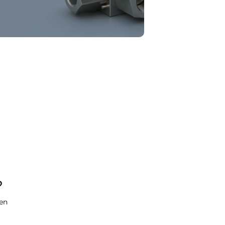
​
gen