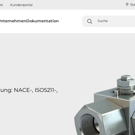
Sta
re
Kundenportal
Unternehmen
Dokumentation
rung: NACE-, ISO5211-,