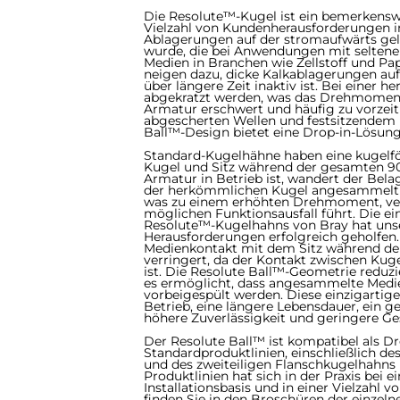
Die Resolute™-Kugel ist ein bemerkenswe
Vielzahl von Kundenherausforderunge
Ablagerungen auf der stromaufwärts gel
wurde, die bei Anwendungen mit seltenem B
Medien in Branchen wie Zellstoff und Pa
neigen dazu, dicke Kalkablagerungen au
über längere Zeit inaktiv ist. Bei einer
abgekratzt werden, was das Drehmoment 
Armatur erschwert und häufig zu vorzeit
abgescherten Wellen und festsitzendem B
Ball™-Design bietet eine Drop-in-Lösung
Standard-Kugelhähne haben eine kugelfö
Kugel und Sitz während der gesamten 90
Armatur in Betrieb ist, wandert der Bela
der herkömmlichen Kugel angesammelt ha
was zu einem erhöhten Drehmoment, ve
möglichen Funktionsausfall führt. Die ei
Resolute™-Kugelhahns von Bray hat uns
Herausforderungen erfolgreich geholfen.
Medienkontakt mit dem Sitz während de
verringert, da der Kontakt zwischen Kug
ist. Die Resolute Ball™-Geometrie reduzi
es ermöglicht, dass angesammelte Medie
vorbeigespült werden. Diese einzigartige
Betrieb, eine längere Lebensdauer, ein
höhere Zuverlässigkeit und geringere G
Der Resolute Ball™ ist kompatibel als Dr
Standardproduktlinien, einschließlich d
und des zweiteiligen Flanschkugelhahns 
Produktlinien hat sich in der Praxis bei
Installationsbasis und in einer Vielzahl
finden Sie in den Broschüren der einzeln