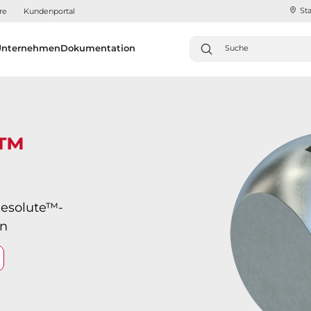
Sta
re
Kundenportal
Unternehmen
Dokumentation
l™
Resolute™-
on