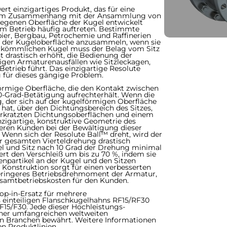
rt einzigartiges Produkt, das für eine
n im Zusammenhang mit der Ansammlung von
egenen Oberfläche der Kugel entwickelt
etrieb häufig auftreten.​​​​​​​ Bestimmte
pier, Bergbau, Petrochemie und Raffinerien
f der Kugeloberfläche anzusammeln, wenn sie
 herkömmlichen Kugel muss der Belag vom Sitz
drastisch erhöht, die Bedienung der
igen Armaturenausfällen wie Sitzleckagen,
etrieb führt. Das einzigartige Resolute
 für dieses gängige Problem.
rmige Oberfläche, die den Kontakt zwischen
-Grad-Betätigung aufrechterhält. Wenn die
g, der sich auf der kugelförmigen Oberfläche
t, über den Dichtungsbereich des Sitzes,
rkratzten Dichtungsoberflächen und einem
nzigartige, konstruktive Geometrie des
eren Kunden bei der Bewältigung dieser
 Wenn sich der Resolute Ball™ dreht, wird der
r gesamten Vierteldrehung drastisch
el und Sitz nach 10 Grad der Drehung minimal
ert den Verschleiß um bis zu 70 %, indem sie
npartikel an der Kugel und den Sitzen
 Konstruktion sorgt für einen verbesserten
 geringeres Betriebsdrehmoment der Armatur,
esamtbetriebskosten für den Kunden.
op-in-Ersatz für mehrere
es einteiligen Flanschkugelhahns RF15/RF30
F15/F30. Jede dieser Hochleistungs-
 einer umfangreichen weltweiten
 von Branchen bewährt. Weitere Informationen
en Produktlinien.