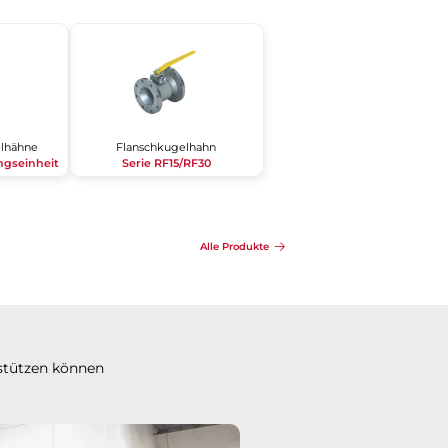
elhähne
Flanschkugelhahn
gseinheit
Serie RF15/RF30
Alle Produkte
stützen können