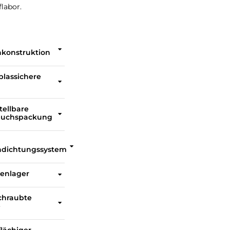
flabor.
nkonstruktion
Die hochfeste, einteilige Wellenkonstruktion ist standardisiert für die Austauschbarkeit von Bray-Antrieben.
blassichere
Die Wellenrückhaltekonstruktion ist nicht auf Antriebskomponenten angewiesen, um ein Ausblasen der Welle zu verhindern. Entwickelt für sicheren Betrieb unter Tieftemperaturbedingungen.
stellbare
buchspackung
Der einfache Zugang ermöglicht einfache Vierteldrehungs-Feldeinstellungen ohne Ausbau des Antriebs.
ndichtungssystem
PTFE-Packungsringe, die von der Stopfbuchspackung zusammengepresst werden, sorgen für eine positive Abdichtung um die Welle. Zertifizierte Kompatibilität mit flüssigem und gasförmigem Sauerstoff (von Drittanbieter getestet).
lenlager
Obere und untere Lager stützen die Welle sicher, bieten hervorragende Korrosionsbeständigkeit und minimieren die Durchbiegung durch mechanische Belastungskräfte.
chraubte
e
Der Anschluss verhindert innere Spannungen bei der Armaturenabkühlung. Der verlängerte Hals schützt die Wellenpackung vor extremen Temperaturen und ermöglicht den Zugang zum Einstellen der Wellenpackung und zum Antriebsaufbau.