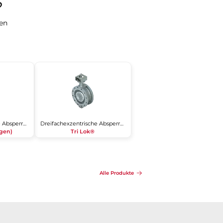
​
gen
Dreifachexzentrische Absperrklappe
Dreifachexzentrische Absperrklappe
ogen)
Tri Lok®
Alle Produkte