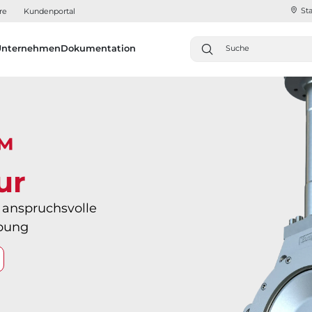
Sta
re
Kundenportal
Unternehmen
Dokumentation
™
ur
 anspruchsvolle
bung