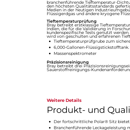
branchenführende Tieftemperatur-Dichtu
den höchsten Qualitätsstandards gefertig
Medien in der heutigen Industrieumgebun
Flüssigerdgas und andere kryogene Flüss
Tieftemperaturprüfung
Bray betreibt erstklassige Tieftemperat
Indien, die für die Validierung in Forsc
kundenspezifische Tests genutzt werden
wird von geschulten und erfahrenen Tief
Tieftemperaturprüfgrube zum sicher
6,000-Gallonen-Flüssigstickstofftank.
Massenspektrometer
Präzisionsreinigung
Bray betreibt drei Präzisionsreinigungse
Sauerstoffreinigungs-Kundenanforderung
Weitere Details
Produkt- und Qual
Der fortschrittliche Polar® Sitz biete
Branchenführende Leckageleistung mi