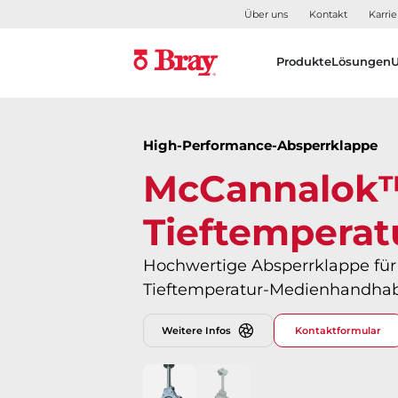
Über uns
Kontakt
Karrie
Produkte
Lösungen
High-Performance-Absperrklappe
McCannalok
Tieftemperat
Hochwertige Absperrklappe für
Tieftemperatur-Medienhandha
Weitere Infos
Kontaktformular