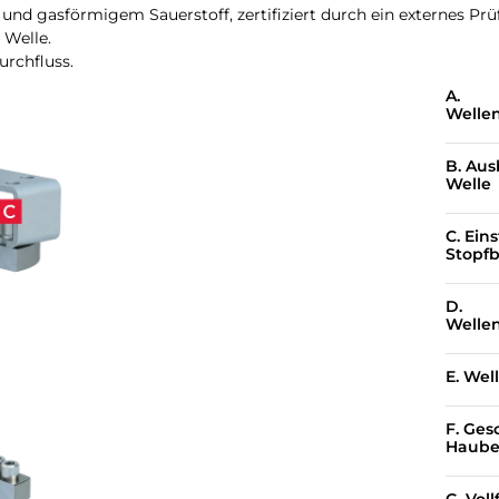
 und gasförmigem Sauerstoff, zertifiziert durch ein externes Prü
 Welle.
urchfluss.
A.
Welle
B. Aus
Welle
C. Ein
Stopf
D.
Welle
E. Wel
F. Ges
Haub