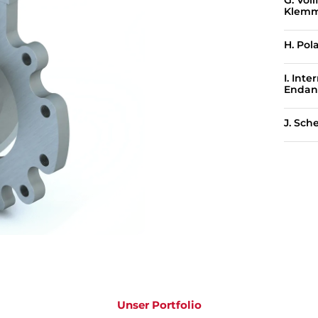
G. Voll
Klemm
H. Pola
I. Inte
Endan
J. Sch
Unser Portfolio