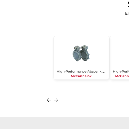
En
High-Performance-Absperrklappe
McCannalok
McCanna