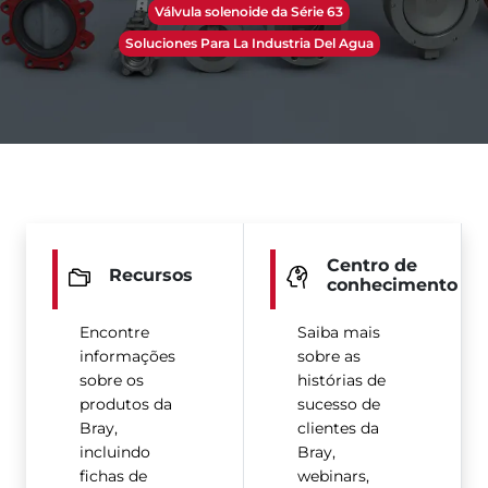
Válvula solenoide da Série 63
Soluciones Para La Industria Del Agua
Centro de
Recursos
conhecimento
Encontre
Saiba mais
informações
sobre as
sobre os
histórias de
produtos da
sucesso de
Bray,
clientes da
incluindo
Bray,
fichas de
webinars,