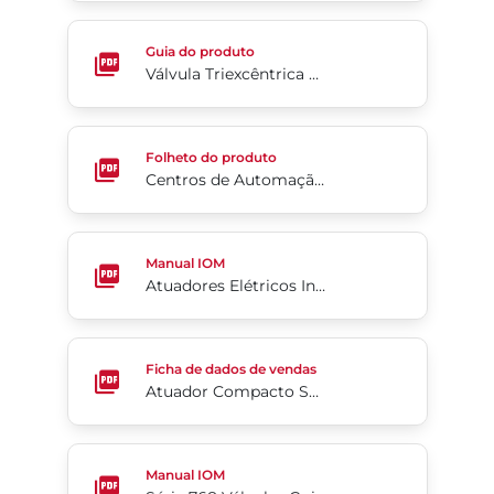
Válvula Triexcêntrica Tri Lok® - Diretrizes de Mon
Guia do produto
Válvula Triexcêntrica Tri Lok® - Diretrizes de Montagem
Centros de Automação de Válvulas - Soluções & 
Folheto do produto
Centros de Automação de Válvulas - Soluções & Capacidades
Atuadores Elétricos Industriais A Prova De Intempé
Manual IOM
Atuadores Elétricos Industriais A Prova De Intempéries Série 76
Atuador Compacto Scotch Yoke Série 98C
Ficha de dados de vendas
Atuador Compacto Scotch Yoke Série 98C
Série 768 Válvulas Guilhotina Bidirecionais Para L
Manual IOM