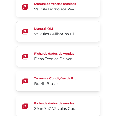
Manual de vendas técnicas
Válvula Borboleta Revestida em PTFE 2-Cx
Válvulas Guilhotina Bidirecionais Revestidas De Po
Manual IOM
Válvulas Guilhotina Bidirecionais Revestidas De Poliuretano Série 746HP
Ficha Técnica De Vendas Série 76
Ficha de dados de vendas
Ficha Técnica De Vendas Série 76
Brazil (Brasil)
Termos e Condições de Pedido de Compra
Brazil (Brasil)
Série 942 Válvulas Guilhotina Quebra Vórtex Para 
Ficha de dados de vendas
Série 942 Válvulas Guilhotina Quebra Vórtex Para Reciclagem/Rejeitos