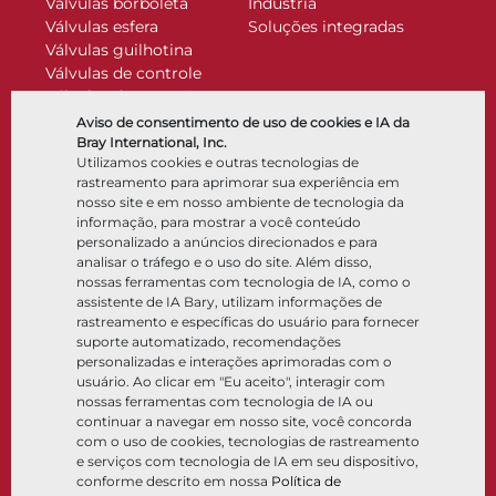
Válvulas borboleta
Indústria
Válvulas esfera
Soluções integradas
Válvulas guilhotina
Válvulas de controle
Válvulas de retenção
Atuadores
Aviso de consentimento de uso de cookies e IA da
Acessórios de controle
Bray International, Inc.
Utilizamos cookies e outras tecnologias de
Criogênico
rastreamento para aprimorar sua experiência em
Empresa
Recursos
nosso site e em nosso ambiente de tecnologia da
informação, para mostrar a você conteúdo
personalizado a anúncios direcionados e para
Sobre
Documentos
analisar o tráfego e o uso do site. Além disso,
Locais
Centro de conhecimento
nossas ferramentas com tecnologia de IA, como o
Parceria
Software
assistente de IA Bary, utilizam informações de
rastreamento e específicas do usuário para fornecer
Sustentabilidade
Seleção de materiais
suporte automatizado, recomendações
Portal do cliente
personalizadas e interações aprimoradas com o
usuário. Ao clicar em "Eu aceito", interagir com
nossas ferramentas com tecnologia de IA ou
Siga-nos
LinkedIn
YouTube
continuar a navegar em nosso site, você concorda
com o uso de cookies, tecnologias de rastreamento
e serviços com tecnologia de IA em seu dispositivo,
conforme descrito em nossa
Política de