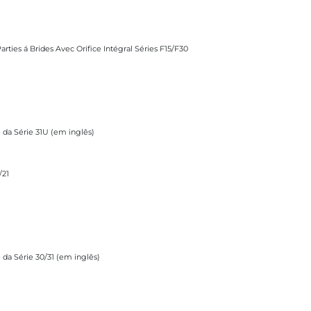
 Avec Orifice Intégral Séries F15/F30
rties á Brides Avec Orifice Intégral Séries F15/F30
(em inglês)
e da Série 31U (em inglês)
/21
1 (em inglês)
e da Série 30/31 (em inglês)