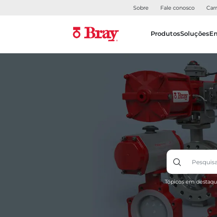
Sobre
Fale conosco
Carr
Produtos
Soluções
E
Tópicos em destaqu