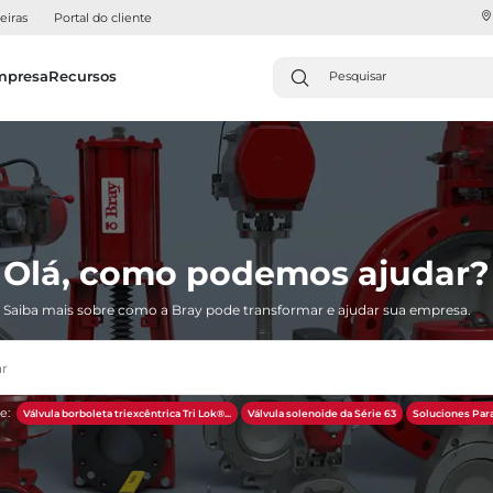
eiras
Portal do cliente
mpresa
Recursos
Olá, como podemos ajudar?
Saiba mais sobre como a Bray pode transformar e ajudar sua empresa.
e:
Válvula borboleta triexcêntrica Tri Lok®...
Válvula solenoide da Série 63
Soluciones Para