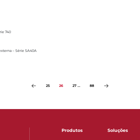
rie 740
e SA40A
xterna – Série SA40A
25
26
27 ...
88
Produtos
Soluções