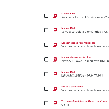
Robinet á Tournant Sphérique en 2 Parties á Brides
Manual IOM
Robinet á Tournant Sphérique en 2 Pa
Válvula borboleta biexcêntrica 4-Cx
Manual IOM
Válvula borboleta biexcêntrica 4-Cx
Válvulas borboleta de sede resiliente da Série 31U 
Especificações recomendadas
Válvulas borboleta de sede resilient
Zawory Kulowe Kołnierzowe KM 20/21
Manual de vendas técnicas
Zawory Kulowe Kołnierzowe KM 20
防风雨型工业电动执行机构 76系列
Manual IOM
防风雨型工业电动执行机构 76系列
Válvulas borboleta de sede resiliente da Série 30/3
Pesos e dimensões
Válvulas borboleta de sede resilient
China
Termos e Condições de Ordem de Venda
China